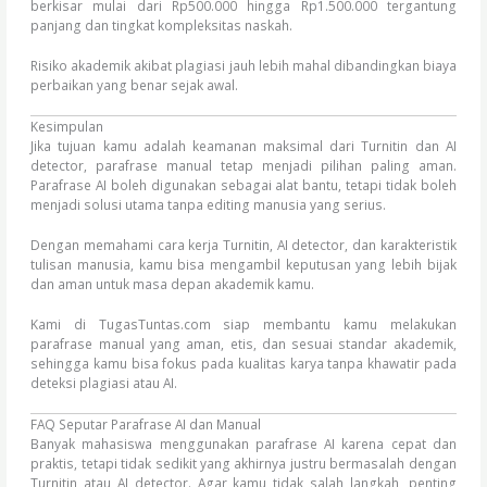
berkisar mulai dari Rp500.000 hingga Rp1.500.000 tergantung
panjang dan tingkat kompleksitas naskah.
Risiko akademik akibat plagiasi jauh lebih mahal dibandingkan biaya
perbaikan yang benar sejak awal.
Kesimpulan
Jika tujuan kamu adalah keamanan maksimal dari Turnitin dan AI
detector, parafrase manual tetap menjadi pilihan paling aman.
Parafrase AI boleh digunakan sebagai alat bantu, tetapi tidak boleh
menjadi solusi utama tanpa editing manusia yang serius.
Dengan memahami cara kerja Turnitin, AI detector, dan karakteristik
tulisan manusia, kamu bisa mengambil keputusan yang lebih bijak
dan aman untuk masa depan akademik kamu.
Kami di TugasTuntas.com siap membantu kamu melakukan
parafrase manual yang aman, etis, dan sesuai standar akademik,
sehingga kamu bisa fokus pada kualitas karya tanpa khawatir pada
deteksi plagiasi atau AI.
FAQ Seputar Parafrase AI dan Manual
Banyak mahasiswa menggunakan parafrase AI karena cepat dan
praktis, tetapi tidak sedikit yang akhirnya justru bermasalah dengan
Turnitin atau AI detector. Agar kamu tidak salah langkah, penting