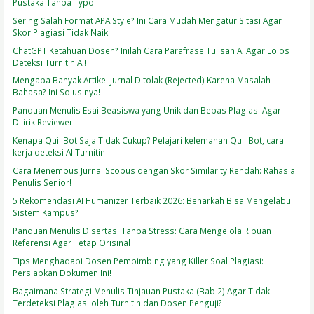
Pustaka Tanpa Typo!
Sering Salah Format APA Style? Ini Cara Mudah Mengatur Sitasi Agar
Skor Plagiasi Tidak Naik
ChatGPT Ketahuan Dosen? Inilah Cara Parafrase Tulisan AI Agar Lolos
Deteksi Turnitin AI!
Mengapa Banyak Artikel Jurnal Ditolak (Rejected) Karena Masalah
Bahasa? Ini Solusinya!
Panduan Menulis Esai Beasiswa yang Unik dan Bebas Plagiasi Agar
Dilirik Reviewer
Kenapa QuillBot Saja Tidak Cukup? Pelajari kelemahan QuillBot, cara
kerja deteksi AI Turnitin
Cara Menembus Jurnal Scopus dengan Skor Similarity Rendah: Rahasia
Penulis Senior!
5 Rekomendasi AI Humanizer Terbaik 2026: Benarkah Bisa Mengelabui
Sistem Kampus?
Panduan Menulis Disertasi Tanpa Stress: Cara Mengelola Ribuan
Referensi Agar Tetap Orisinal
Tips Menghadapi Dosen Pembimbing yang Killer Soal Plagiasi:
Persiapkan Dokumen Ini!
Bagaimana Strategi Menulis Tinjauan Pustaka (Bab 2) Agar Tidak
Terdeteksi Plagiasi oleh Turnitin dan Dosen Penguji?