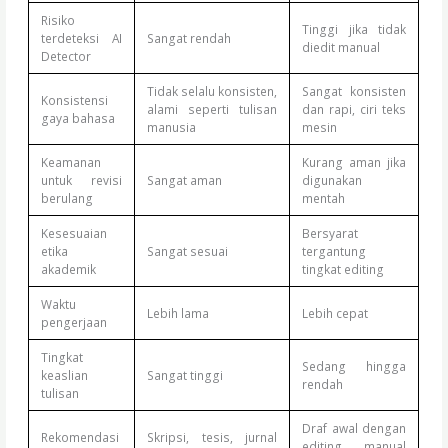
Risiko
Tinggi jika tidak
terdeteksi AI
Sangat rendah
diedit manual
Detector
Tidak selalu konsisten,
Sangat konsisten
Konsistensi
alami seperti tulisan
dan rapi, ciri teks
gaya bahasa
manusia
mesin
Keamanan
Kurang aman jika
untuk revisi
Sangat aman
digunakan
berulang
mentah
Kesesuaian
Bersyarat
etika
Sangat sesuai
tergantung
akademik
tingkat editing
Waktu
Lebih lama
Lebih cepat
pengerjaan
Tingkat
Sedang hingga
keaslian
Sangat tinggi
rendah
tulisan
Draf awal dengan
Rekomendasi
Skripsi, tesis, jurnal
editing manual