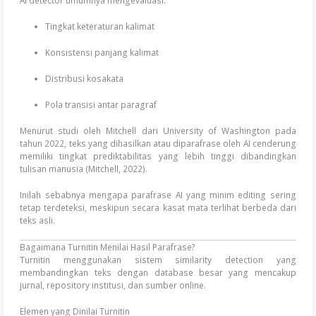
AI detector umumnya mengevaluasi:
Tingkat keteraturan kalimat
Konsistensi panjang kalimat
Distribusi kosakata
Pola transisi antar paragraf
Menurut studi oleh Mitchell dari University of Washington pada
tahun 2022, teks yang dihasilkan atau diparafrase oleh AI cenderung
memiliki tingkat prediktabilitas yang lebih tinggi dibandingkan
tulisan manusia (Mitchell, 2022).
Inilah sebabnya mengapa parafrase AI yang minim editing sering
tetap terdeteksi, meskipun secara kasat mata terlihat berbeda dari
teks asli.
Bagaimana Turnitin Menilai Hasil Parafrase?
Turnitin menggunakan sistem similarity detection yang
membandingkan teks dengan database besar yang mencakup
jurnal, repository institusi, dan sumber online.
Elemen yang Dinilai Turnitin