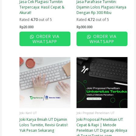
Jasa Cek Plagiasi Turnitin
Jasa Parafrase Turnitin:
Terpercaya: Hasil Cepat &
Dijamin Lolos Plagiasi Hanya
Akurat!
Dengan Rp 300 Ribu
Rated
4.70
out of 5
Rated
4.72
out of 5
Rp
20.000
Rp
300.000
ORDER VIA
ORDER VIA
WHATSAPP
WHATSAPP
Price
Price
This
This
range:
range:
product
product
Rp250.000
Rp2.500.000
has
has
through
through
Rp1.900.000
Rp3.000.000
multiple
multiple
variants.
variants.
The
The
options
options
may
may
be
be
chosen
chosen
Joki Karil UT
Joki Proposal Penelitian UT
on
on
Joki Karya Ilmiah UT Dijamin
Joki Proposal Penelitian UT
the
the
Lolos Turnitin, Revisi Gratis!:
Cepat & Rapi | Metode
product
product
Yuk Pesan Sekarang
Penelitian UT Digarap Ahlinya
page
page
di TugasTuntas.com