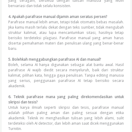
yang seragam, berbeda dengan tulisan manusia yang lebih
bervariasi dan tidak selalu konsisten.
4. Apakah parafrase manual dijamin aman seratus persen?
Parafrase manual lebih aman, tetapi tidak otomatis bebas masalah.
Jika kamu masih terlalu dekat dengan teks sumber, tidak mengubah
struktur kalimat, atau lupa mencantumkan sitasi, hasilnya tetap
berisiko terdeteksi plagiasi. Parafrase manual yang aman harus
disertai pemahaman materi dan penulisan ulang yang benar-benar
baru.
5. Bolehkah menggabungkan parafrase AI dan manual?
Boleh, selama AI hanya digunakan sebagai alat bantu awal. Hasil
parafrase AI wajib diedit secara menyeluruh, baik dari struktur
kalimat, pilihan kata, hingga gaya penulisan. Tanpa editing manusia
yang serius, penggunaan parafrase AI tetap berisiko secara
akademik.
6. Teknik parafrase mana yang paling direkomendasikan untuk
skripsi dan tesis?
Untuk karya ilmiah seperti skripsi dan tesis, parafrase manual
adalah pilihan paling aman dan paling sesuai dengan etika
akademik. Teknik ini menghasilkan tulisan yang lebih alami, sulit
terdeteksi oleh AI detector, dan lebih aman saat dicek menggunakan
Turnitin.