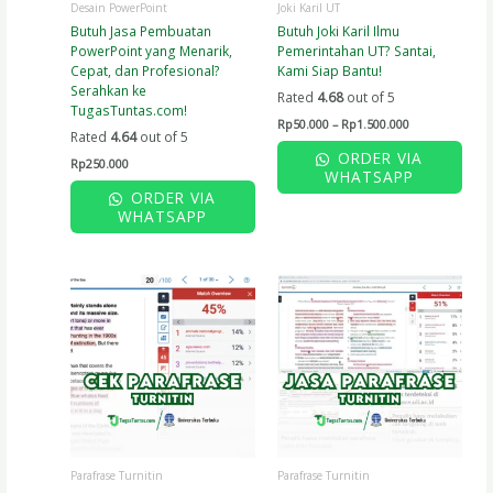
Desain PowerPoint
Joki Karil UT
on
Butuh Jasa Pembuatan
Butuh Joki Karil Ilmu
the
PowerPoint yang Menarik,
Pemerintahan UT? Santai,
product
Cepat, dan Profesional?
Kami Siap Bantu!
page
Serahkan ke
Rated
4.68
out of 5
TugasTuntas.com!
Rp
50.000
–
Rp
1.500.000
Rated
4.64
out of 5
ORDER VIA
Rp
250.000
WHATSAPP
ORDER VIA
WHATSAPP
Parafrase Turnitin
Parafrase Turnitin