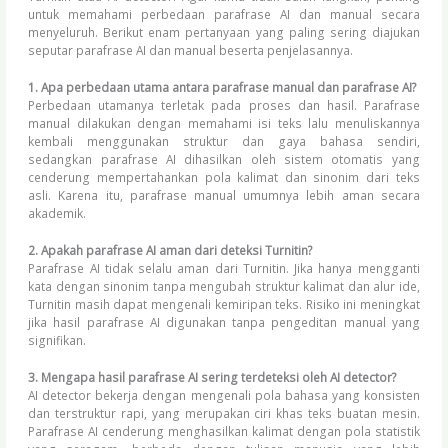
untuk memahami perbedaan parafrase AI dan manual secara
menyeluruh. Berikut enam pertanyaan yang paling sering diajukan
seputar parafrase AI dan manual beserta penjelasannya.
1. Apa perbedaan utama antara parafrase manual dan parafrase AI?
Perbedaan utamanya terletak pada proses dan hasil. Parafrase
manual dilakukan dengan memahami isi teks lalu menuliskannya
kembali menggunakan struktur dan gaya bahasa sendiri,
sedangkan parafrase AI dihasilkan oleh sistem otomatis yang
cenderung mempertahankan pola kalimat dan sinonim dari teks
asli. Karena itu, parafrase manual umumnya lebih aman secara
akademik.
2. Apakah parafrase AI aman dari deteksi Turnitin?
Parafrase AI tidak selalu aman dari Turnitin. Jika hanya mengganti
kata dengan sinonim tanpa mengubah struktur kalimat dan alur ide,
Turnitin masih dapat mengenali kemiripan teks. Risiko ini meningkat
jika hasil parafrase AI digunakan tanpa pengeditan manual yang
signifikan.
3. Mengapa hasil parafrase AI sering terdeteksi oleh AI detector?
AI detector bekerja dengan mengenali pola bahasa yang konsisten
dan terstruktur rapi, yang merupakan ciri khas teks buatan mesin.
Parafrase AI cenderung menghasilkan kalimat dengan pola statistik