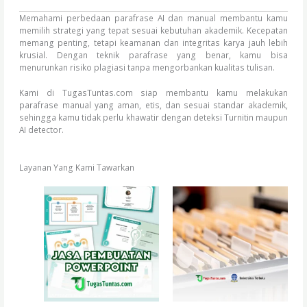
Memahami perbedaan parafrase AI dan manual membantu kamu
memilih strategi yang tepat sesuai kebutuhan akademik. Kecepatan
memang penting, tetapi keamanan dan integritas karya jauh lebih
krusial. Dengan teknik parafrase yang benar, kamu bisa
menurunkan risiko plagiasi tanpa mengorbankan kualitas tulisan.
Kami di TugasTuntas.com siap membantu kamu melakukan
parafrase manual yang aman, etis, dan sesuai standar akademik,
sehingga kamu tidak perlu khawatir dengan deteksi Turnitin maupun
AI detector.
Layanan Yang Kami Tawarkan
Price
This
range:
product
Rp50.000
has
through
Rp1.500.000
multiple
variants.
The
options
may
be
chosen