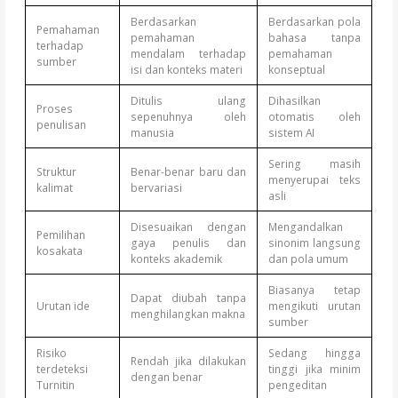
Berdasarkan
Berdasarkan pola
Pemahaman
pemahaman
bahasa tanpa
terhadap
mendalam terhadap
pemahaman
sumber
isi dan konteks materi
konseptual
Ditulis ulang
Dihasilkan
Proses
sepenuhnya oleh
otomatis oleh
penulisan
manusia
sistem AI
Sering masih
Struktur
Benar-benar baru dan
menyerupai teks
kalimat
bervariasi
asli
Disesuaikan dengan
Mengandalkan
Pemilihan
gaya penulis dan
sinonim langsung
kosakata
konteks akademik
dan pola umum
Biasanya tetap
Dapat diubah tanpa
Urutan ide
mengikuti urutan
menghilangkan makna
sumber
Risiko
Sedang hingga
Rendah jika dilakukan
terdeteksi
tinggi jika minim
dengan benar
Turnitin
pengeditan