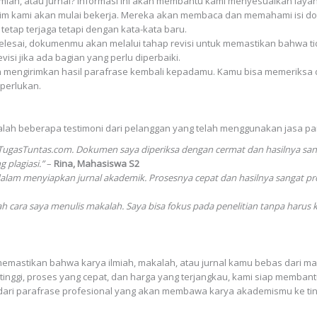
iah, atau jurnal? Informasi ini akan membantu kami menyesuaikan laya
tim kami akan mulai bekerja. Mereka akan membaca dan memahami isi d
etap terjaga tetapi dengan kata-kata baru.
 selesai, dokumenmu akan melalui tahap revisi untuk memastikan bahwa
isi jika ada bagian yang perlu diperbaiki.
kan mengirimkan hasil parafrase kembali kepadamu. Kamu bisa memerik
perlukan.
alah beberapa testimoni dari pelanggan yang telah menggunakan jasa pa
i TugasTuntas.com. Dokumen saya diperiksa dengan cermat dan hasilnya sa
 plagiasi.”
–
Rina, Mahasiswa S2
m menyiapkan jurnal akademik. Prosesnya cepat dan hasilnya sangat prof
ara saya menulis makalah. Saya bisa fokus pada penelitian tanpa harus kh
 memastikan bahwa karya ilmiah, makalah, atau jurnal kamu bebas dari ma
 tinggi, proses yang cepat, dan harga yang terjangkau, kami siap memba
 dari parafrase profesional yang akan membawa karya akademismu ke tin