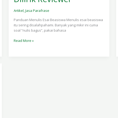
Agar
Dilirik
Artikel
,
Jasa Parafrase
Reviewer
Panduan Menulis Esai Beasiswa Menulis esai beasiswa
itu sering disalahpahami. Banyak yang mikir ini cuma
soal “nulis bagus”, pakai bahasa
Read More »