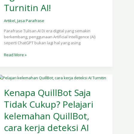
Turnitin AI!
Lolos
Deteksi
Turnitin
Artikel
,
Jasa Parafrase
AI!
Parafrase Tulisan AI Di era digital yang semakin
berkembang, penggunaan Artificial Intelligence (AI)
seperti ChatGPT bukan lagi hal yang asing
Read More »
Kenapa
QuillBot
Kenapa QuillBot Saja
Saja
Tidak Cukup? Pelajari
Tidak
Cukup?
kelemahan QuillBot,
Pelajari
kelemahan
cara kerja deteksi AI
QuillBot,
cara