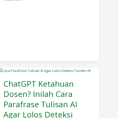
ChatGPT
Ketahuan
ChatGPT Ketahuan
Dosen?
Dosen? Inilah Cara
Inilah
Cara
Parafrase Tulisan AI
Parafrase
Tulisan
Agar Lolos Deteksi
AI
Agar