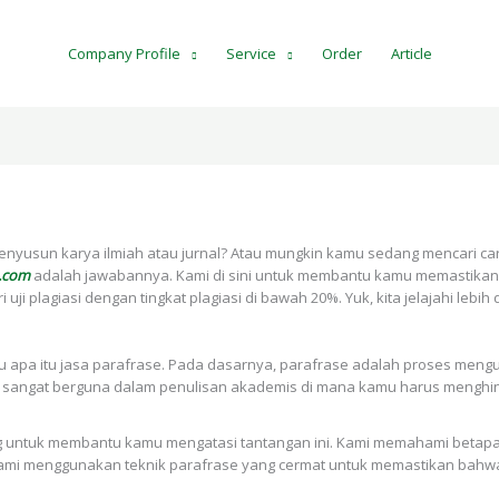
Company Profile
Service
Order
Article
 menyusun karya ilmiah atau jurnal? Atau mungkin kamu sedang mencari 
.com
adalah jawabannya. Kami di sini untuk membantu kamu memastikan 
 uji plagiasi dengan tingkat plagiasi di bawah 20%. Yuk, kita jelajahi lebi
lu apa itu jasa parafrase. Pada dasarnya, parafrase adalah proses mengu
 sangat berguna dalam penulisan akademis di mana kamu harus menghinda
g untuk membantu kamu mengatasi tantangan ini. Kami memahami betapa 
m kami menggunakan teknik parafrase yang cermat untuk memastikan bahw