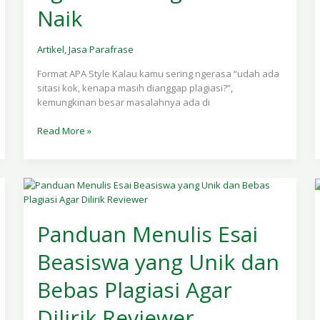
Naik
Sitasi
Agar
Skor
Artikel
,
Jasa Parafrase
Plagiasi
Tidak
Format APA Style Kalau kamu sering ngerasa “udah ada
Naik
sitasi kok, kenapa masih dianggap plagiasi?”,
kemungkinan besar masalahnya ada di
Read More »
Panduan
Menulis
Panduan Menulis Esai
Esai
Beasiswa
Beasiswa yang Unik dan
yang
Unik
Bebas Plagiasi Agar
dan
Bebas
Dilirik Reviewer
Plagiasi