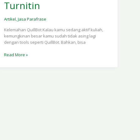
Turnitin
kerja
deteksi
AI
Artikel
,
Jasa Parafrase
Turnitin
Kelemahan QuillBot Kalau kamu sedang aktif kuliah,
kemungkinan besar kamu sudah tidak asing lagi
dengan tools seperti QuillBot. Bahkan, bisa
Read More »