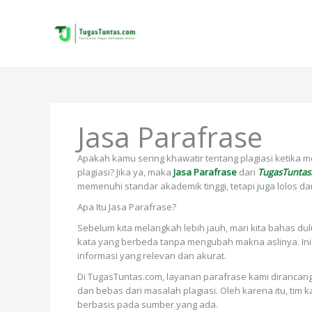
Skip
to
content
Jasa Parafrase
Apakah kamu sering khawatir tentang plagiasi ketika
plagiasi? Jika ya, maka
Jasa Parafrase
dari
TugasTuntas
memenuhi standar akademik tinggi, tetapi juga lolos dari
Apa Itu Jasa Parafrase?
Sebelum kita melangkah lebih jauh, mari kita bahas du
kata yang berbeda tanpa mengubah makna aslinya. Ini
informasi yang relevan dan akurat.
Di TugasTuntas.com, layanan parafrase kami dirancan
dan bebas dari masalah plagiasi. Oleh karena itu, ti
berbasis pada sumber yang ada.