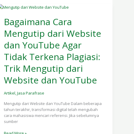
Bagaimana
Cara
Bagaimana Cara
Mengutip
Mengutip dari Website
dari
Website
dan YouTube Agar
dan
YouTube
Tidak Terkena Plagiasi:
Agar
Tidak
Trik Mengutip dari
Terkena
Plagiasi:
Website dan YouTube
Trik
Mengutip
dari
Artikel
,
Jasa Parafrase
Website
dan
Mengutip dari Website dan YouTube Dalam beberapa
YouTube
tahun terakhir, transformasi digital telah mengubah
cara mahasiswa mencari referensi. Jika sebelumnya
sumber
Read More »