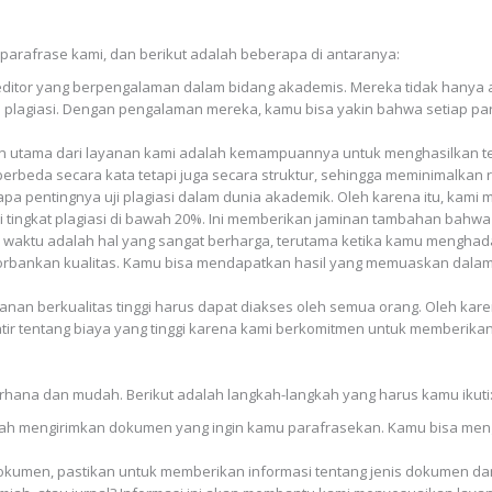
arafrase kami, dan berikut adalah beberapa di antaranya:
n editor yang berpengalaman dalam bidang akademis. Mereka tidak hanya a
plagiasi. Dengan pengalaman mereka, kamu bisa yakin bahwa setiap para
lan utama dari layanan kami adalah kemampuannya untuk menghasilkan t
erbeda secara kata tetapi juga secara struktur, sehingga meminimalkan ri
pa pentingnya uji plagiasi dalam dunia akademik. Oleh karena itu, kami
 tingkat plagiasi di bawah 20%. Ini memberikan jaminan tambahan bahwa
 waktu adalah hal yang sangat berharga, terutama ketika kamu menghad
orbankan kualitas. Kamu bisa mendapatkan hasil yang memuaskan dalam 
anan berkualitas tinggi harus dapat diakses oleh semua orang. Oleh kar
tir tentang biaya yang tinggi karena kami berkomitmen untuk memberikan 
ana dan mudah. Berikut adalah langkah-langkah yang harus kamu ikuti
ah mengirimkan dokumen yang ingin kamu parafrasekan. Kamu bisa mengu
dokumen, pastikan untuk memberikan informasi tentang jenis dokumen d