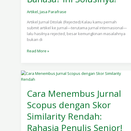
Ini
Solusinya!
Artikel
,
Jasa Parafrase
Artikel Jurnal Ditolak (Rejected) Kalau kamu pernah
submit artikel ke jurnal—terutama jurnal internasional—
lalu hasilnya rejected, besar kemungkinan masalahnya
bukan di
Read More »
Cara
Menembus
Cara Menembus Jurnal
Jurnal
Scopus
Scopus dengan Skor
dengan
Skor
Similarity Rendah:
Similarity
Rendah:
Rahasia Penulis Senior!
Rahasia