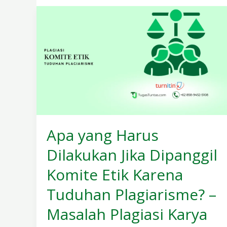
Apa
yang
Harus
Dilakukan
Jika
Dipanggil
Komite
Etik
Karena
Tuduhan
Plagiarisme?
Apa yang Harus
–
Masalah
Dilakukan Jika Dipanggil
Plagiasi
Karya
Komite Etik Karena
Ilmiah
Tuduhan Plagiarisme? –
Masalah Plagiasi Karya