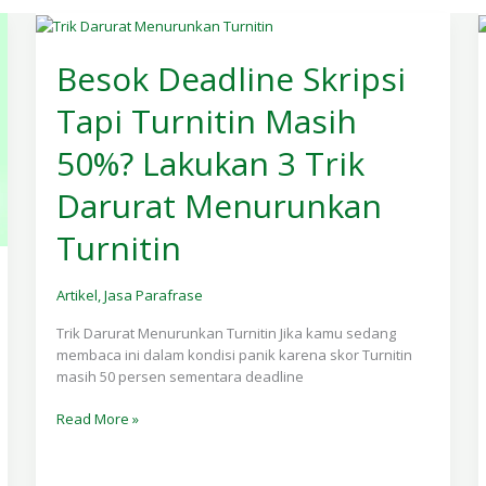
Besok
Deadline
Besok Deadline Skripsi
Skripsi
Tapi Turnitin Masih
Tapi
Turnitin
50%? Lakukan 3 Trik
Masih
50%?
Darurat Menurunkan
Lakukan
3
Turnitin
Trik
Darurat
Menurunkan
Artikel
,
Jasa Parafrase
Turnitin
Trik Darurat Menurunkan Turnitin Jika kamu sedang
membaca ini dalam kondisi panik karena skor Turnitin
masih 50 persen sementara deadline
Read More »