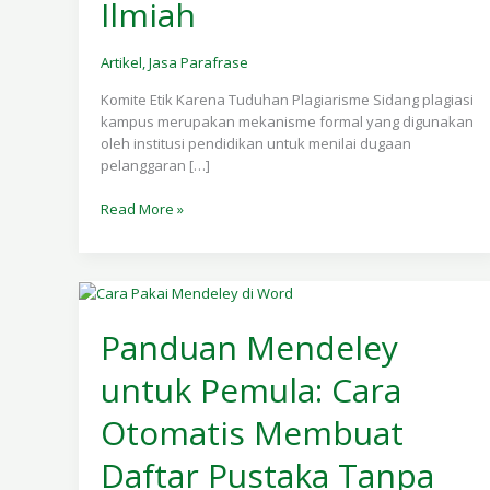
Ilmiah
Artikel
,
Jasa Parafrase
Komite Etik Karena Tuduhan Plagiarisme Sidang plagiasi
kampus merupakan mekanisme formal yang digunakan
oleh institusi pendidikan untuk menilai dugaan
pelanggaran […]
Read More »
Panduan
Mendeley
Panduan Mendeley
untuk
untuk Pemula: Cara
Pemula:
Cara
Otomatis Membuat
Otomatis
Membuat
Daftar Pustaka Tanpa
Daftar
Pustaka