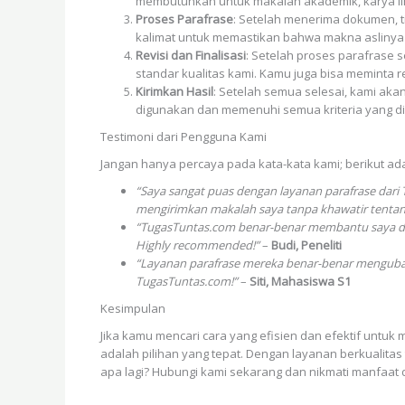
membutuhkan untuk makalah akademik, karya ilm
Proses Parafrase
: Setelah menerima dokumen, 
kalimat untuk memastikan bahwa makna aslinya t
Revisi dan Finalisasi
: Setelah proses parafrase
standar kualitas kami. Kamu juga bisa meminta rev
Kirimkan Hasil
: Setelah semua selesai, kami a
digunakan dan memenuhi semua kriteria yang di
Testimoni dari Pengguna Kami
Jangan hanya percaya pada kata-kata kami; berikut ad
“Saya sangat puas dengan layanan parafrase dar
mengirimkan makalah saya tanpa khawatir tentang
“TugasTuntas.com benar-benar membantu saya dala
Highly recommended!”
–
Budi, Peneliti
“Layanan parafrase mereka benar-benar mengubah c
TugasTuntas.com!”
–
Siti, Mahasiswa S1
Kesimpulan
Jika kamu mencari cara yang efisien dan efektif untuk
adalah pilihan yang tepat. Dengan layanan berkualitas
apa lagi? Hubungi kami sekarang dan nikmati manfaat