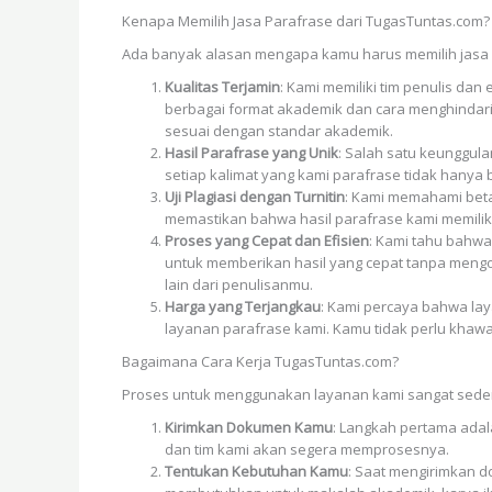
Kenapa Memilih Jasa Parafrase dari TugasTuntas.com?
Ada banyak alasan mengapa kamu harus memilih jasa p
Kualitas Terjamin
: Kami memiliki tim penulis da
berbagai format akademik dan cara menghindari 
sesuai dengan standar akademik.
Hasil Parafrase yang Unik
: Salah satu keunggu
setiap kalimat yang kami parafrase tidak hanya b
Uji Plagiasi dengan Turnitin
: Kami memahami beta
memastikan bahwa hasil parafrase kami memiliki
Proses yang Cepat dan Efisien
: Kami tahu bahwa
untuk memberikan hasil yang cepat tanpa meng
lain dari penulisanmu.
Harga yang Terjangkau
: Kami percaya bahwa lay
layanan parafrase kami. Kamu tidak perlu khawa
Bagaimana Cara Kerja TugasTuntas.com?
Proses untuk menggunakan layanan kami sangat sederh
Kirimkan Dokumen Kamu
: Langkah pertama adal
dan tim kami akan segera memprosesnya.
Tentukan Kebutuhan Kamu
: Saat mengirimkan 