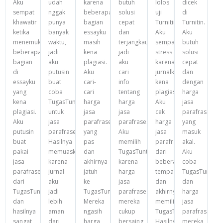
Aku
udah
karena
butuh
lolos
dicek
sempat
nggak
beberapa
solusi
uji
di
khawatir
punya
bagian
cepat
Turnitin.
Turnitin.
ketika
banyak
essayku
dan
Aku
Aku
menemukan
waktu,
masih
terjangkau,
sempat
butuh
beberapa
jadi
kena
jadi
stress
solusi
bagian
aku
plagiasi.
aku
karena
cepat
di
putusin
Aku
cari
jurnalku
dan
essayku
buat
cari-
info
kena
dengan
yang
coba
cari
tentang
plagiasi.
harga
kena
TugasTuntas.com
harga
harga
Aku
jasa
plagiasi.
untuk
jasa
jasa
cek
parafrase
Aku
jasa
parafrase
parafrase.
harga
yang
putusin
parafrase.
yang
Aku
jasa
masuk
buat
Hasilnya
pas
memilih
parafrase
akal.
pakai
memuaskan
dan
TugasTuntas.com
dari
Aku
jasa
karena
akhirnya
karena
beberapa
coba
parafrase
jurnal
jatuh
harga
tempat
TugasTuntas.
dari
aku
ke
jasa
dan
dan
TugasTuntas.com
jadi
TugasTuntas.com.
parafrase
akhirnya
harga
dan
lebih
Mereka
mereka
memilih
jasa
hasilnya
aman
ngasih
cukup
TugasTuntas.com.
parafrase
sangat
dari
harga
bersaing
Hasilnya
mereka