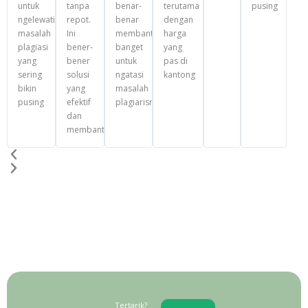
untuk
tanpa
benar-
terutama
pusing
ngelewatin
repot.
benar
dengan
masalah
Ini
membantu
harga
plagiasi
bener-
banget
yang
yang
bener
untuk
pas di
sering
solusi
ngatasi
kantong
bikin
yang
masalah
pusing
efektif
plagiarisme
dan
membantu
Tertarik?