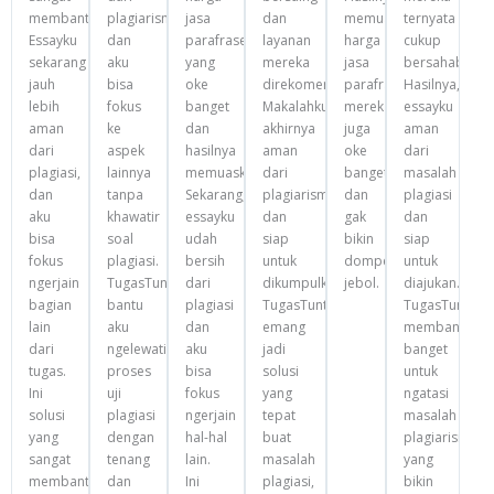
membantu.
plagiarisme,
jasa
dan
memuaskan,
ternyata
Essayku
dan
parafrase
layanan
harga
cukup
sekarang
aku
yang
mereka
jasa
bersahabat.
jauh
bisa
oke
direkomendasikan.
parafrase
Hasilnya,
lebih
fokus
banget
Makalahku
mereka
essayku
aman
ke
dan
akhirnya
juga
aman
dari
aspek
hasilnya
aman
oke
dari
plagiasi,
lainnya
memuaskan.
dari
banget
masalah
dan
tanpa
Sekarang,
plagiarisme
dan
plagiasi
aku
khawatir
essayku
dan
gak
dan
bisa
soal
udah
siap
bikin
siap
fokus
plagiasi.
bersih
untuk
dompet
untuk
ngerjain
TugasTuntas.com
dari
dikumpulkan.
jebol.
diajukan.
bagian
bantu
plagiasi
TugasTuntas.com
TugasTuntas.
lain
aku
dan
emang
membantu
dari
ngelewatin
aku
jadi
banget
tugas.
proses
bisa
solusi
untuk
Ini
uji
fokus
yang
ngatasi
solusi
plagiasi
ngerjain
tepat
masalah
yang
dengan
hal-hal
buat
plagiarisme
sangat
tenang
lain.
masalah
yang
membantu
dan
Ini
plagiasi,
bikin