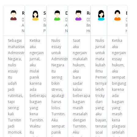
Previous
Next
Read
Read
Read
Read
More
More
More
More
Rizki
Siti
Dika
Ravi
Rena
Bobb





























Administrasi
Ilmu
Administrasi
Ilmu
Ilmu
Ilmu
Negara
Pemerintahan
Negara
Hukum
Pemerintahan
Huku
Sebagai
Ketika
Nulis
Saat
Nulis
Ketika
mahasiswa
aku
essay
aku
jurnal
aku
Administrasi
ngerjain
untuk
ngerjain
untuk
ngerjain
Negara,
jurnal,
Administrasi
makalah
mata
essay
nulis
aku
Negara
hukum,
kuliah
hukum,
essay
mulai
itu
aku
Ilmu
aku
itu
panik
sering
baru
Pemerintahan
sempat
udah
karena
bikin
sadar
ternyata
bingung
jadi
ada
stress,
kalau
lebih
karena
rutinitas,
beberapa
apalagi
beberapa
tricky
ada
tapi
bagian
harus
bagian
dari
bagian
sering
yang
lolos
masih
yang
yang
kali
kena
Turnitin.
masalah
aku
masih
Turnitin
Turnitin.
Aku
dengan
bayangkan,
kena
jadi
Waktu
sempat
Turnitin.
terutama
plagiasi
momok.
itu
panik
Aku
soal
setelah