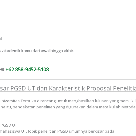
al
 akademik kamu dari awal hingga akhir
.
📲
+62 858-9452-5108
sar PGSD UT dan Karakteristik Proposal Penelit
niversitas Terbuka dirancang untuk menghasilkan lulusan yang memiliki 
ena itu, pendekatan penelitian yang digunakan dalam mata kuliah Metod
a PGSD UT
 mahasiswa UT, topik penelitian PGSD umumnya berkisar pada: