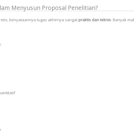
lam Menyusun Proposal Penelitian?
retis, kenyataannya tugas akhirnya sangat
praktis dan teknis
. Banyak ma
:
antitatif
A