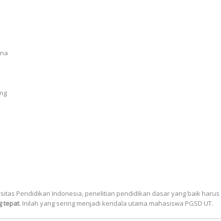
ana
ung
sitas Pendidikan Indonesia, penelitian pendidikan dasar yang baik harus
g tepat
. Inilah yang sering menjadi kendala utama mahasiswa PGSD UT.