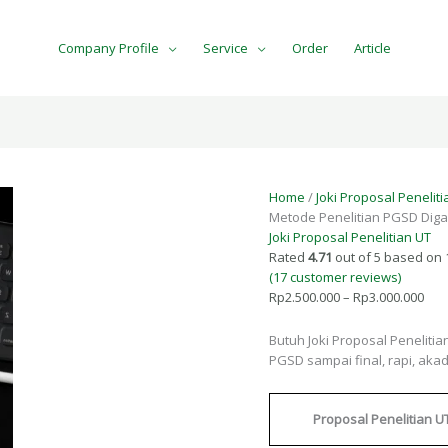
Company Profile
Service
Order
Article
Joki
Pric
Proposal
ran
Penelitian
Home
/
Joki Proposal Peneliti
Rp2
PGSD
Metode Penelitian PGSD Diga
thr
UT
Joki Proposal Penelitian UT
Rp3
Cepat
Rated
4.71
out of 5 based on
&
(
17
customer reviews)
Rapi
Rp
2.500.000
–
Rp
3.000.000
|
Metode
Butuh Joki Proposal Penelit
Penelitian
PGSD sampai final, rapi, aka
PGSD
Digarap
Ahlinya
Proposal Penelitian U
di