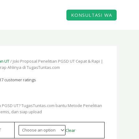
KONSULTASI WA
e
ge:
an UT
.500.000
/ Joki Proposal Penelitian PGSD UT Cepat & Rapi |
rap Ahlinya di TugasTuntas.com
ough
.000.000
17
customer ratings
ian PGSD UT? TugasTuntas.com bantu Metode Penelitian
demis, dan siap upload
T
Clear