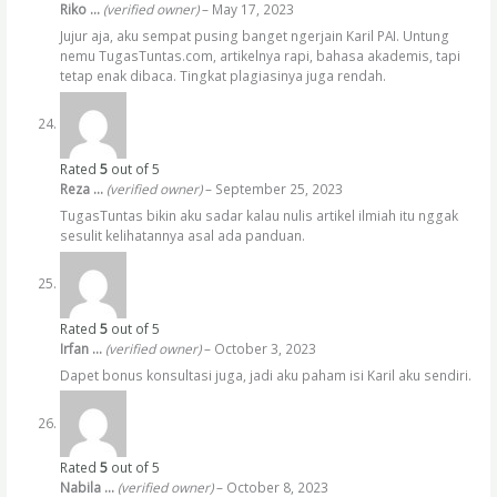
Riko …
(verified owner)
–
May 17, 2023
Jujur aja, aku sempat pusing banget ngerjain Karil PAI. Untung
nemu TugasTuntas.com, artikelnya rapi, bahasa akademis, tapi
tetap enak dibaca. Tingkat plagiasinya juga rendah.
Rated
5
out of 5
Reza …
(verified owner)
–
September 25, 2023
TugasTuntas bikin aku sadar kalau nulis artikel ilmiah itu nggak
sesulit kelihatannya asal ada panduan.
Rated
5
out of 5
Irfan …
(verified owner)
–
October 3, 2023
Dapet bonus konsultasi juga, jadi aku paham isi Karil aku sendiri.
Rated
5
out of 5
Nabila …
(verified owner)
–
October 8, 2023