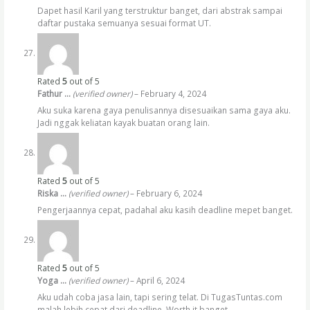
Dapet hasil Karil yang terstruktur banget, dari abstrak sampai
daftar pustaka semuanya sesuai format UT.
Rated
5
out of 5
Fathur …
(verified owner)
–
February 4, 2024
Aku suka karena gaya penulisannya disesuaikan sama gaya aku.
Jadi nggak keliatan kayak buatan orang lain.
Rated
5
out of 5
Riska …
(verified owner)
–
February 6, 2024
Pengerjaannya cepat, padahal aku kasih deadline mepet banget.
Rated
5
out of 5
Yoga …
(verified owner)
–
April 6, 2024
Aku udah coba jasa lain, tapi sering telat. Di TugasTuntas.com
malah lebih cepat dari deadline. Worth it banget.