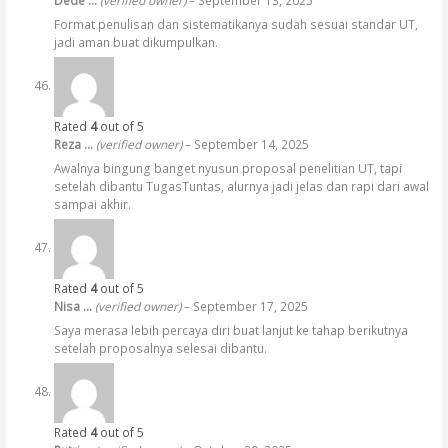
Dede …
(verified owner)
–
September 13, 2025
Format penulisan dan sistematikanya sudah sesuai standar UT,
jadi aman buat dikumpulkan.
Rated
4
out of 5
Reza …
(verified owner)
–
September 14, 2025
Awalnya bingung banget nyusun proposal penelitian UT, tapi
setelah dibantu TugasTuntas, alurnya jadi jelas dan rapi dari awal
sampai akhir.
Rated
4
out of 5
Nisa …
(verified owner)
–
September 17, 2025
Saya merasa lebih percaya diri buat lanjut ke tahap berikutnya
setelah proposalnya selesai dibantu.
Rated
4
out of 5