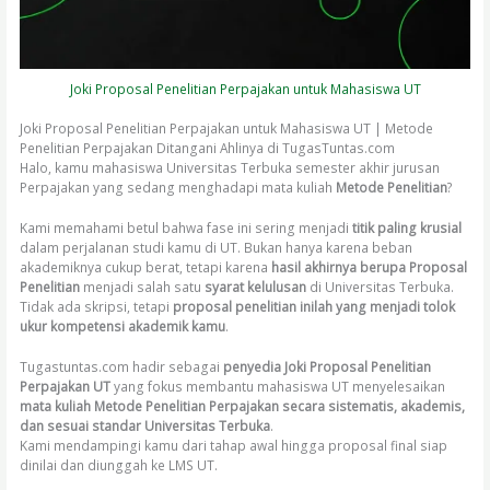
Joki Proposal Penelitian Perpajakan untuk Mahasiswa UT
Joki Proposal Penelitian Perpajakan untuk Mahasiswa UT | Metode
Penelitian Perpajakan Ditangani Ahlinya di TugasTuntas.com
Halo, kamu mahasiswa Universitas Terbuka semester akhir jurusan
Perpajakan yang sedang menghadapi mata kuliah
Metode Penelitian
?
Kami memahami betul bahwa fase ini sering menjadi
titik paling krusial
dalam perjalanan studi kamu di UT. Bukan hanya karena beban
akademiknya cukup berat, tetapi karena
hasil akhirnya berupa Proposal
Penelitian
menjadi salah satu
syarat kelulusan
di Universitas Terbuka.
Tidak ada skripsi, tetapi
proposal penelitian inilah yang menjadi tolok
ukur kompetensi akademik kamu
.
Tugastuntas.com hadir sebagai
penyedia Joki Proposal Penelitian
Perpajakan UT
yang fokus membantu mahasiswa UT menyelesaikan
mata kuliah Metode Penelitian Perpajakan secara sistematis, akademis,
dan sesuai standar Universitas Terbuka
.
Kami mendampingi kamu dari tahap awal hingga proposal final siap
dinilai dan diunggah ke LMS UT.