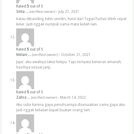
Rated
5
out of 5
Sinta …
(verified owner)
–
July 27, 2021
Kalau dibanding bikin sendiri, hasil dari TugasTuntas lebih cepat
kelar. Jadi nggak numpuk sama mata kuliah lain.
Rated
5
out of 5
Melani …
(verified owner)
–
October 21, 2021
Jujur, aku awalnya takut ketipu. Tapi ternyata beneran amanah,
hasilnya sesuai janji.
Rated
5
out of 5
Zahra …
(verified owner)
–
March 14, 2022
Aku suka karena gaya penulisannya disesuaikan sama gaya aku.
Jadi nggak keliatan kayak buatan orang lain.