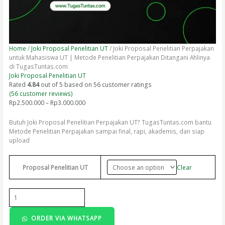
Home
/
Joki Proposal Penelitian UT
/ Joki Proposal Penelitian Perpajakan
untuk Mahasiswa UT | Metode Penelitian Perpajakan Ditangani Ahlinya
di TugasTuntas.com
Joki Proposal Penelitian UT
Rated
4.84
out of 5 based on
56
customer ratings
(
56
customer reviews)
Rp
2.500.000
–
Rp
3.000.000
Butuh Joki Proposal Penelitian Perpajakan UT? TugasTuntas.com bantu
Metode Penelitian Perpajakan sampai final, rapi, akademis, dan siap
upload
Clear
Proposal Penelitian UT
ORDER VIA WHATSAPP