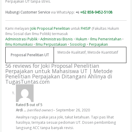
Perpajakan UT tanpa stres.
Hubungi Customer Service
via WhatsApp: 📲
+62 858-9452-5108
Kami melayani
Joki Proposal Penelitian
untuk
FHISIP
(Fakultas Hukum
Ilmu Sosial dan Ilmu Politik) termasuk
Administrasi Publik
•
Administrasi Bisnis
•
Hukum
•
Ilmu Pemerintahan
•
Ilmu Komunikasi
•
Ilmu Perpustakaan
•
Sosiologi
•
Perpajakan
Metode Kualitatif, Metode Kuantitatif
Proposal Penelitian UT
56 reviews for
Joki Proposal Penelitian
Perpajakan untuk Mahasiswa UT | Metode
Penelitian Perpajakan Ditangani Ahlinya di
TugasTuntas.com
Rated
5
out of 5
Ardi …
(verified owner)
–
September 26, 2020
Awalnya ragu pakai jasa joki, takut ketahuan. Tapi pas lihat
hasilnya, ternyata sesuai pedoman UT. Dosen pembimbing
langsung ACC tanpa banyak revisi.