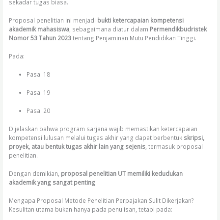
sekadar tugas biasa.
Proposal penelitian ini menjadi
bukti ketercapaian kompetensi
akademik mahasiswa
, sebagaimana diatur dalam
Permendikbudristek
Nomor 53 Tahun 2023
tentang Penjaminan Mutu Pendidikan Tinggi.
Pada:
Pasal 18
Pasal 19
Pasal 20
Dijelaskan bahwa program sarjana wajib memastikan ketercapaian
kompetensi lulusan melalui tugas akhir yang dapat berbentuk
skripsi,
proyek, atau bentuk tugas akhir lain yang sejenis
, termasuk proposal
penelitian.
Dengan demikian,
proposal penelitian UT memiliki kedudukan
akademik yang sangat penting
.
Mengapa Proposal Metode Penelitian Perpajakan Sulit Dikerjakan?
Kesulitan utama bukan hanya pada penulisan, tetapi pada: