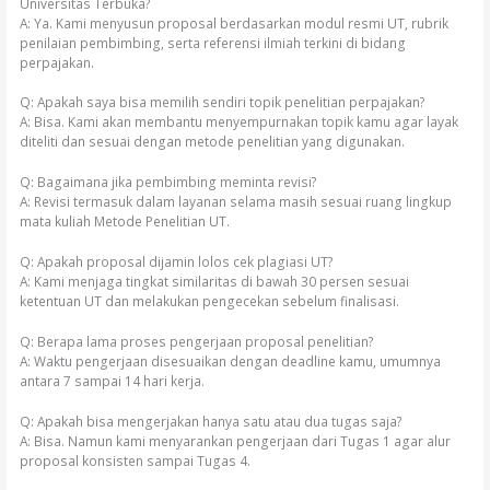
Universitas Terbuka?
A: Ya. Kami menyusun proposal berdasarkan modul resmi UT, rubrik
penilaian pembimbing, serta referensi ilmiah terkini di bidang
perpajakan.
Q: Apakah saya bisa memilih sendiri topik penelitian perpajakan?
A: Bisa. Kami akan membantu menyempurnakan topik kamu agar layak
diteliti dan sesuai dengan metode penelitian yang digunakan.
Q: Bagaimana jika pembimbing meminta revisi?
A: Revisi termasuk dalam layanan selama masih sesuai ruang lingkup
mata kuliah Metode Penelitian UT.
Q: Apakah proposal dijamin lolos cek plagiasi UT?
A: Kami menjaga tingkat similaritas di bawah 30 persen sesuai
ketentuan UT dan melakukan pengecekan sebelum finalisasi.
Q: Berapa lama proses pengerjaan proposal penelitian?
A: Waktu pengerjaan disesuaikan dengan deadline kamu, umumnya
antara 7 sampai 14 hari kerja.
Q: Apakah bisa mengerjakan hanya satu atau dua tugas saja?
A: Bisa. Namun kami menyarankan pengerjaan dari Tugas 1 agar alur
proposal konsisten sampai Tugas 4.