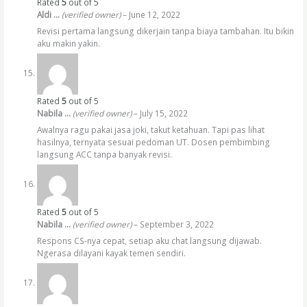
Rated
5
out of 5
Aldi …
(verified owner)
–
June 12, 2022
Revisi pertama langsung dikerjain tanpa biaya tambahan. Itu bikin
aku makin yakin.
Rated
5
out of 5
Nabila …
(verified owner)
–
July 15, 2022
Awalnya ragu pakai jasa joki, takut ketahuan. Tapi pas lihat
hasilnya, ternyata sesuai pedoman UT. Dosen pembimbing
langsung ACC tanpa banyak revisi.
Rated
5
out of 5
Nabila …
(verified owner)
–
September 3, 2022
Respons CS-nya cepat, setiap aku chat langsung dijawab.
Ngerasa dilayani kayak temen sendiri.