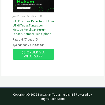
may
be
chosen
on
Joki Proposal Penelitian UT
the
Joki Proposal Penelitian Hukum
product
UT di TugasTuntas.com |
page
Metode Penelitian Hukum
Dibantu Sampai Siap Upload
Rated
4.47
out of 5
Rp
2.500.000
–
Rp
3.000.000
ORDER VIA
WHATSAPP
Copyright © 2026 Tuntaskan Tugasmu disini | Powered by
TugasTuntas.com