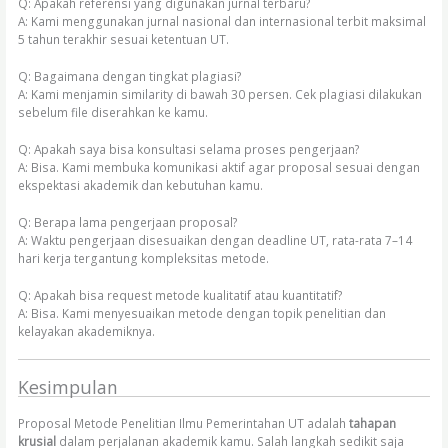
Q: Apakah referensi yang digunakan jurnal terbaru?
A: Kami menggunakan jurnal nasional dan internasional terbit maksimal
5 tahun terakhir sesuai ketentuan UT.
Q: Bagaimana dengan tingkat plagiasi?
A: Kami menjamin similarity di bawah 30 persen. Cek plagiasi dilakukan
sebelum file diserahkan ke kamu.
Q: Apakah saya bisa konsultasi selama proses pengerjaan?
A: Bisa. Kami membuka komunikasi aktif agar proposal sesuai dengan
ekspektasi akademik dan kebutuhan kamu.
Q: Berapa lama pengerjaan proposal?
A: Waktu pengerjaan disesuaikan dengan deadline UT, rata-rata 7–14
hari kerja tergantung kompleksitas metode.
Q: Apakah bisa request metode kualitatif atau kuantitatif?
A: Bisa. Kami menyesuaikan metode dengan topik penelitian dan
kelayakan akademiknya.
Kesimpulan
Proposal Metode Penelitian Ilmu Pemerintahan UT adalah
tahapan
krusial
dalam perjalanan akademik kamu. Salah langkah sedikit saja