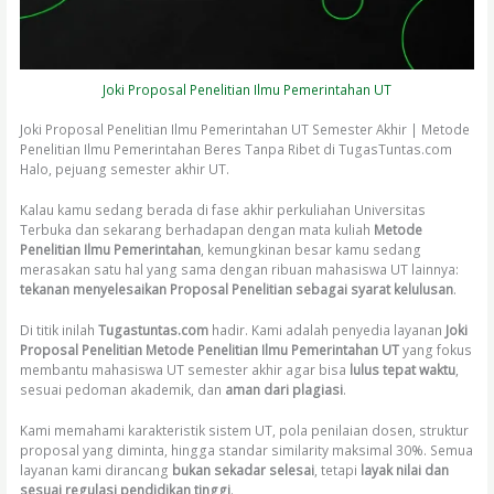
Joki Proposal Penelitian Ilmu Pemerintahan UT
Joki Proposal Penelitian Ilmu Pemerintahan UT Semester Akhir | Metode
Penelitian Ilmu Pemerintahan Beres Tanpa Ribet di TugasTuntas.com
Halo, pejuang semester akhir UT.
Kalau kamu sedang berada di fase akhir perkuliahan Universitas
Terbuka dan sekarang berhadapan dengan mata kuliah
Metode
Penelitian Ilmu Pemerintahan
, kemungkinan besar kamu sedang
merasakan satu hal yang sama dengan ribuan mahasiswa UT lainnya:
tekanan menyelesaikan Proposal Penelitian sebagai syarat kelulusan
.
Di titik inilah
Tugastuntas.com
hadir. Kami adalah penyedia layanan
Joki
Proposal Penelitian Metode Penelitian Ilmu Pemerintahan UT
yang fokus
membantu mahasiswa UT semester akhir agar bisa
lulus tepat waktu
,
sesuai pedoman akademik, dan
aman dari plagiasi
.
Kami memahami karakteristik sistem UT, pola penilaian dosen, struktur
proposal yang diminta, hingga standar similarity maksimal 30%. Semua
layanan kami dirancang
bukan sekadar selesai
, tetapi
layak nilai dan
sesuai regulasi pendidikan tinggi
.