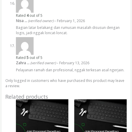
Rated
4
out of 5
Nisa …
(verified owner)
–
February 1, 2026
Bagian latar belakang dan rumusan masalah disusun dengan
logis, jadi nggak loncat-loncat.
Rated
5
out of 5
Zahra …
(verified owner)
–
February 13, 2026
Pelayanan ramah dan profesional, nggak terkesan asal ngerjain.
Only logged in customers who have purchased this product may leave
a review.
Related products
Price
Price
This
This
range:
range:
product
product
Rp2.500.000
Rp2.500.000
has
has
through
through
Rp3.000.000
Rp3.000.000
multiple
multiple
variants.
variants.
The
The