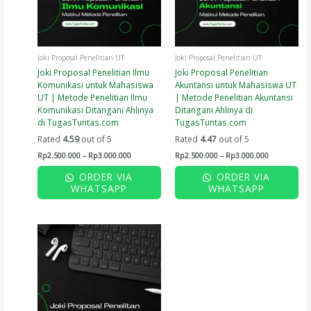
options
options
may
may
be
be
chosen
chosen
on
on
Joki Proposal Penelitian UT
Joki Proposal Penelitian UT
the
the
Joki Proposal Penelitian Ilmu
Joki Proposal Penelitian
product
product
Komunikasi untuk Mahasiswa
Akuntansi untuk Mahasiswa UT
page
page
UT | Metode Penelitian Ilmu
| Metode Penelitian Akuntansi
Komunikasi Ditangani Ahlinya
Ditangani Ahlinya di
di TugasTuntas.com
TugasTuntas.com
Rated
4.59
out of 5
Rated
4.47
out of 5
Rp
2.500.000
–
Rp
3.000.000
Rp
2.500.000
–
Rp
3.000.000
ORDER VIA
ORDER VIA
WHATSAPP
WHATSAPP
Price
This
range:
product
Rp2.500.000
has
through
Rp3.000.000
multiple
variants.
The
options