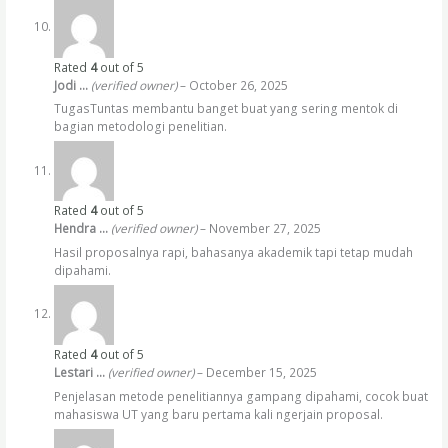
Rated
4
out of 5
Jodi …
(verified owner)
–
October 26, 2025
TugasTuntas membantu banget buat yang sering mentok di
bagian metodologi penelitian.
Rated
4
out of 5
Hendra …
(verified owner)
–
November 27, 2025
Hasil proposalnya rapi, bahasanya akademik tapi tetap mudah
dipahami.
Rated
4
out of 5
Lestari …
(verified owner)
–
December 15, 2025
Penjelasan metode penelitiannya gampang dipahami, cocok buat
mahasiswa UT yang baru pertama kali ngerjain proposal.