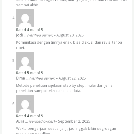
sampai akhir.
Rated
4
out of 5
Jodi …
(verified owner)
–
August 20, 2025
Komunikasi dengan timnya enak, bisa diskusi dan revisi tanpa
ribet.
Rated
5
out of 5
Bima …
(verified owner)
–
August 22, 2025
Metode penelitian dijelasin step by step, mulai dari jenis
penelitian sampai teknik analisis data.
Rated
4
out of 5
Aulia …
(verified owner)
–
September 2, 2025
Waktu pengerjaan sesuai janji, jadi nggak bikin deg-degan
menjelang deadline.