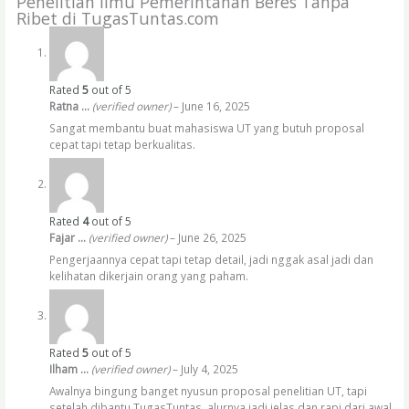
Penelitian Ilmu Pemerintahan Beres Tanpa
Ribet di TugasTuntas.com
Rated
5
out of 5
Ratna …
(verified owner)
–
June 16, 2025
Sangat membantu buat mahasiswa UT yang butuh proposal
cepat tapi tetap berkualitas.
Rated
4
out of 5
Fajar …
(verified owner)
–
June 26, 2025
Pengerjaannya cepat tapi tetap detail, jadi nggak asal jadi dan
kelihatan dikerjain orang yang paham.
Rated
5
out of 5
Ilham …
(verified owner)
–
July 4, 2025
Awalnya bingung banget nyusun proposal penelitian UT, tapi
setelah dibantu TugasTuntas, alurnya jadi jelas dan rapi dari awal