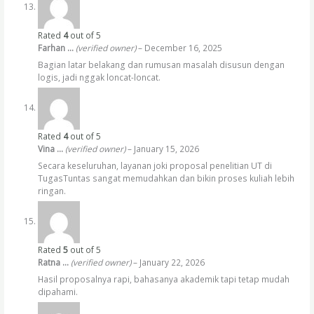
Rated
4
out of 5
Farhan …
(verified owner)
–
December 16, 2025
Bagian latar belakang dan rumusan masalah disusun dengan
logis, jadi nggak loncat-loncat.
Rated
4
out of 5
Vina …
(verified owner)
–
January 15, 2026
Secara keseluruhan, layanan joki proposal penelitian UT di
TugasTuntas sangat memudahkan dan bikin proses kuliah lebih
ringan.
Rated
5
out of 5
Ratna …
(verified owner)
–
January 22, 2026
Hasil proposalnya rapi, bahasanya akademik tapi tetap mudah
dipahami.