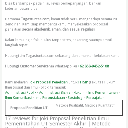
bisa berdampak pada nilai, revisi berkepanjangan, bahkan
keterlambatan lulus.
Bersama
Tugastuntas.com
, kamu tidak perlu menghadapi semua itu
sendirian. Kami siap membantu kamu menyelesaikan proposal
penelitian
secara akademik, aman, dan sesuai regulasi
.
Kalau kamu ingin fokus lulus tanpa stres, sekarang saatnya ambil
langkah tepat.
Hubungi tim Tugastuntas.com sekarang dan amankan kelulusan kamu.
Hubungi Customer Service
via WhatsApp: 📲
+62 858-9452-5108
Kami melayani
Joki Proposal Penelitian
untuk
FHISIP
(Fakultas Hukum
Ilmu Sosial dan Ilmu Politik) termasuk
Administrasi Publik
•
Administrasi Bisnis
•
Hukum
•
Ilmu Pemerintahan
•
Ilmu Komunikasi
•
Ilmu Perpustakaan
•
Sosiologi
•
Perpajakan
Metode Kualitatif, Metode Kuantitatif
Proposal Penelitian UT
17 reviews for
Joki Proposal Penelitian Ilmu
Pemerintahan UT Semester Akhir | Metode