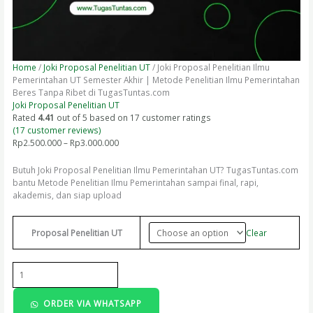
Home
/
Joki Proposal Penelitian UT
/ Joki Proposal Penelitian Ilmu
Pemerintahan UT Semester Akhir | Metode Penelitian Ilmu Pemerintahan
Beres Tanpa Ribet di TugasTuntas.com
Joki Proposal Penelitian UT
Rated
4.41
out of 5 based on
17
customer ratings
(
17
customer reviews)
Rp
2.500.000
–
Rp
3.000.000
Butuh Joki Proposal Penelitian Ilmu Pemerintahan UT? TugasTuntas.com
bantu Metode Penelitian Ilmu Pemerintahan sampai final, rapi,
akademis, dan siap upload
Clear
Proposal Penelitian UT
ORDER VIA WHATSAPP