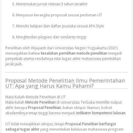
Menemukan jurnal relevan 5 tahun terakhir
Menyusun kerangka proposal sesuai pedoman UT
Menulis kutipan dan daftar pustaka sesuai APA Style
Menghindari plagiasi dan similarity tinggi
Penelitian oleh Wijayanti dari Universitas Negeri Yogyakarta (2021)
menunjukkan bahwa
kesalahan pemilihan metode penelitian
menjadi
penyebab utama rendahnya nilai tugas akhir mahasiswa pendidikan
jarak jauh.
Proposal Metode Penelitian Ilmu Pemerintahan
UT: Apa yang Harus Kamu Pahami?
Mata Kuliah Metode Penelitian di UT
Mata kuliah
Metode Penelitian
di Universitas Terbuka memiliki output
akhir berupa
Proposal Penelitian
, bukan skripsi. Namun, bobot
akademiknya tetap tinggi karena menjadi
indikator kompetensi lulusan
.
UT tidak mewajibkan skripsi, tetapi
Proposal Penelitian berfungsi
sebagai tugas akhir
yang menentukan kelulusan mahasiswa program