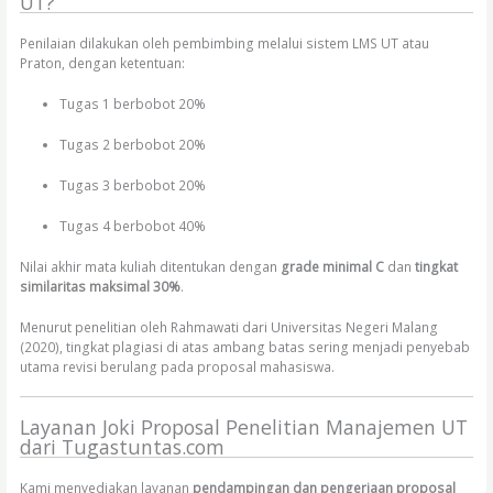
UT?
Penilaian dilakukan oleh pembimbing melalui sistem LMS UT atau
Praton, dengan ketentuan:
Tugas 1 berbobot 20%
Tugas 2 berbobot 20%
Tugas 3 berbobot 20%
Tugas 4 berbobot 40%
Nilai akhir mata kuliah ditentukan dengan
grade minimal C
dan
tingkat
similaritas maksimal 30%
.
Menurut penelitian oleh Rahmawati dari Universitas Negeri Malang
(2020), tingkat plagiasi di atas ambang batas sering menjadi penyebab
utama revisi berulang pada proposal mahasiswa.
Layanan Joki Proposal Penelitian Manajemen UT
dari Tugastuntas.com
Kami menyediakan layanan
pendampingan dan pengerjaan proposal