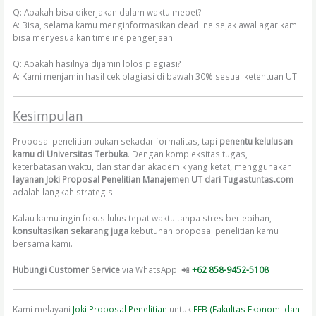
Q: Apakah bisa dikerjakan dalam waktu mepet?
A: Bisa, selama kamu menginformasikan deadline sejak awal agar kami
bisa menyesuaikan timeline pengerjaan.
Q: Apakah hasilnya dijamin lolos plagiasi?
A: Kami menjamin hasil cek plagiasi di bawah 30% sesuai ketentuan UT.
Kesimpulan
Proposal penelitian bukan sekadar formalitas, tapi
penentu kelulusan
kamu di Universitas Terbuka
. Dengan kompleksitas tugas,
keterbatasan waktu, dan standar akademik yang ketat, menggunakan
layanan Joki Proposal Penelitian Manajemen UT dari Tugastuntas.com
adalah langkah strategis.
Kalau kamu ingin fokus lulus tepat waktu tanpa stres berlebihan,
konsultasikan sekarang juga
kebutuhan proposal penelitian kamu
bersama kami.
Hubungi Customer Service
via WhatsApp: 📲
+62 858-9452-5108
Kami melayani
Joki Proposal Penelitian
untuk
FEB (Fakultas Ekonomi dan