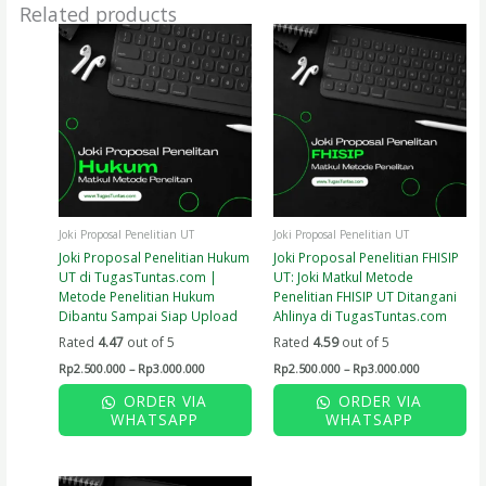
Related products
Price
Price
This
This
range:
range:
product
product
Rp2.500.000
Rp2.500.000
has
has
through
through
Rp3.000.000
Rp3.000.000
multiple
multiple
variants.
variants.
The
The
options
options
may
may
be
be
chosen
chosen
on
on
Joki Proposal Penelitian UT
Joki Proposal Penelitian UT
the
the
Joki Proposal Penelitian Hukum
Joki Proposal Penelitian FHISIP
product
product
UT di TugasTuntas.com |
UT: Joki Matkul Metode
page
page
Metode Penelitian Hukum
Penelitian FHISIP UT Ditangani
Dibantu Sampai Siap Upload
Ahlinya di TugasTuntas.com
Rated
4.47
out of 5
Rated
4.59
out of 5
Rp
2.500.000
–
Rp
3.000.000
Rp
2.500.000
–
Rp
3.000.000
ORDER VIA
ORDER VIA
WHATSAPP
WHATSAPP
Price
This