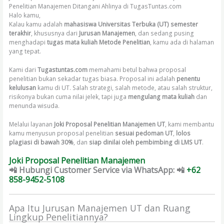
Penelitian Manajemen Ditangani Ahlinya di TugasTuntas.com
Halo kamu,
Kalau kamu adalah
mahasiswa Universitas Terbuka (UT) semester
terakhir
, khususnya dari
Jurusan Manajemen
, dan sedang pusing
menghadapi
tugas mata kuliah Metode Penelitian
, kamu ada di halaman
yang tepat.
Kami dari
Tugastuntas.com
memahami betul bahwa proposal
penelitian bukan sekadar tugas biasa. Proposal ini adalah
penentu
kelulusan
kamu di UT. Salah strategi, salah metode, atau salah struktur,
risikonya bukan cuma nilai jelek, tapi juga
mengulang mata kuliah
dan
menunda wisuda.
Melalui layanan
Joki Proposal Penelitian Manajemen UT
, kami membantu
kamu menyusun proposal penelitian
sesuai pedoman UT
,
lolos
plagiasi di bawah 30%
, dan
siap dinilai oleh pembimbing di LMS UT
.
Joki Proposal Penelitian Manajemen
📲 Hubungi Customer Service
via WhatsApp: 📲
+62
858-9452-5108
Apa Itu Jurusan Manajemen UT dan Ruang
Lingkup Penelitiannya?