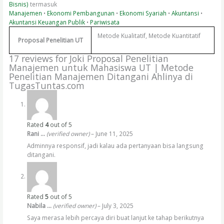
Bisnis)
termasuk
Manajemen
•
Ekonomi Pembangunan
•
Ekonomi Syariah
•
Akuntansi
•
Akuntansi Keuangan Publik
•
Pariwisata
Metode Kualitatif, Metode Kuantitatif
Proposal Penelitian UT
17 reviews for
Joki Proposal Penelitian
Manajemen untuk Mahasiswa UT | Metode
Penelitian Manajemen Ditangani Ahlinya di
TugasTuntas.com
Rated
4
out of 5
Rani …
(verified owner)
–
June 11, 2025
Adminnya responsif, jadi kalau ada pertanyaan bisa langsung
ditangani.
Rated
5
out of 5
Nabila …
(verified owner)
–
July 3, 2025
Saya merasa lebih percaya diri buat lanjut ke tahap berikutnya