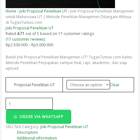
Home
/
Joki Proposal Penelitian UT
/ Joki Proposal Penelitian Manajemen
untuk Mahasiswa UT | Metode Penelitian Manajemen Ditangani Ahlinya
di TugasTuntas.com
Joki Proposal Penelitian UT
Rated
4.71
out of 5 based on
17
customer ratings
(
17
customer reviews)
Rp
2.500.000
–
Rp
3.000.000
Butuh Joki Proposal Penelitian Manajemen UT? TugasTuntas.com bantu
Metode Penelitian Perpajakan sampai final, rapi, akademis, dan siap
upload
Clear
Proposal Penelitian UT
ORDER VIA WHATSAPP
SKU:
N/A
Category:
Joki Proposal Penelitian UT
Description
Additional information