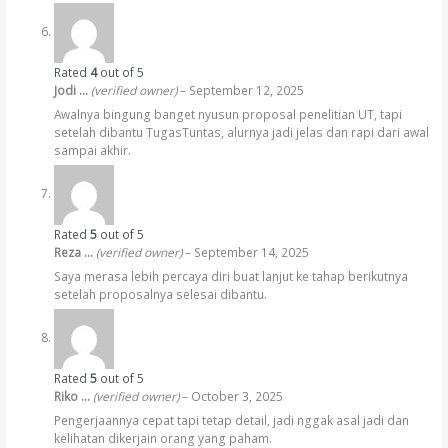
Rated
4
out of 5
Jodi …
(verified owner)
–
September 12, 2025
Awalnya bingung banget nyusun proposal penelitian UT, tapi
setelah dibantu TugasTuntas, alurnya jadi jelas dan rapi dari awal
sampai akhir.
Rated
5
out of 5
Reza …
(verified owner)
–
September 14, 2025
Saya merasa lebih percaya diri buat lanjut ke tahap berikutnya
setelah proposalnya selesai dibantu.
Rated
5
out of 5
Riko …
(verified owner)
–
October 3, 2025
Pengerjaannya cepat tapi tetap detail, jadi nggak asal jadi dan
kelihatan dikerjain orang yang paham.