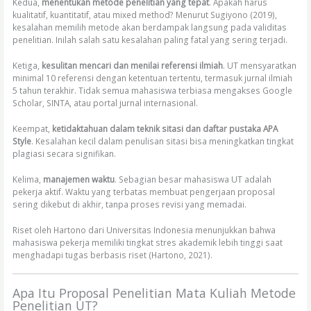
Kedua,
menentukan metode penelitian yang tepat
. Apakah harus
kualitatif, kuantitatif, atau mixed method? Menurut Sugiyono (2019),
kesalahan memilih metode akan berdampak langsung pada validitas
penelitian. Inilah salah satu kesalahan paling fatal yang sering terjadi.
Ketiga,
kesulitan mencari dan menilai referensi ilmiah
. UT mensyaratkan
minimal 10 referensi dengan ketentuan tertentu, termasuk jurnal ilmiah
5 tahun terakhir. Tidak semua mahasiswa terbiasa mengakses Google
Scholar, SINTA, atau portal jurnal internasional.
Keempat,
ketidaktahuan dalam teknik sitasi dan daftar pustaka APA
Style
. Kesalahan kecil dalam penulisan sitasi bisa meningkatkan tingkat
plagiasi secara signifikan.
Kelima,
manajemen waktu
. Sebagian besar mahasiswa UT adalah
pekerja aktif. Waktu yang terbatas membuat pengerjaan proposal
sering dikebut di akhir, tanpa proses revisi yang memadai.
Riset oleh Hartono dari Universitas Indonesia menunjukkan bahwa
mahasiswa pekerja memiliki tingkat stres akademik lebih tinggi saat
menghadapi tugas berbasis riset (Hartono, 2021).
Apa Itu Proposal Penelitian Mata Kuliah Metode
Penelitian UT?