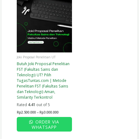
range:
product
Rp2.500.000
has
through
Rp3.000.000
multiple
variants.
The
options
may
be
chosen
on
Joki Proposal Penelitian UT
the
Butuh Joki Proposal Penelitian
product
FST (Fakultas Sains dan
page
Teknologi) UT? Pilih
TugasTuntas.com | Metode
Penelitian FST (Fakultas Sains
dan Teknologi) Aman,
Similarity Terkontrol
Rated
4.41
out of 5
Rp
2.500.000
–
Rp
3.000.000
ORDER VIA
WHATSAPP