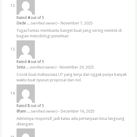
Rated
4
out of 5
Dede …
(verified owner)
–
November 7, 2025
TugasTuntas membantu banget buat yang sering mentok di
bagian metodologi penelitian.
Rated
4
out of 5
Sinta …
(verified owner)
–
November 29, 2025
Cocok buat mahasiswa UT yang kerja dan nggak punya banyak
waktu buat nyusun proposal dari nol.
Rated
5
out of 5
Ilham …
(verified owner)
–
December 16, 2025
Adminnya responsif, jadi kalau ada pertanyaan bisa langsung
ditangani.