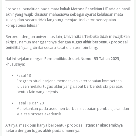
Proposal penelitian pada mata kuliah
Metode Penelitian UT
adalah
hasil
akhir yang wajib disusun mahasiswa sebagai syarat kelulusan mata
kuliah
, dan secara tidak langsung menjadi indikator pencapaian
kompetensi lulusan.
Berbeda dengan universitas lain,
Universitas Terbuka tidak mewajibkan
skripsi
, namun menggantinya dengan
tugas akhir berbentuk proposal
penelitian
yang dinilai secara ketat oleh pembimbing.
Hal ini sejalan dengan
Permendikbudristek Nomor 53 Tahun 2023
,
khususnya:
Pasal 18
Program studi sarjana memastikan ketercapaian kompetensi
lulusan melalui tugas akhir yang dapat berbentuk skripsi atau
bentuk lain yang sejenis
Pasal 19 dan 20
Menekankan pada asesmen berbasis capaian pembelajaran dan
kualitas proses akademik
Artinya, meskipun hanya berbentuk proposal,
standar akademiknya
setara dengan tugas akhir pada umumnya
.