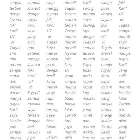
sangat
sempat
ragu
memilih
Karil
sangat
Joki
terbantu
khawatir
menggunakan
TugasTuntas
sering
puas
Karil
dengan
dengan
layanan
karena
membuat
dengan
UT
layanan
tugas
Joki
rekomendasi
saya
layanan
di
Joki
Karil
Karil
teman.
pusing,
joki
TugasTunta
Karil
saya
UT
Ternyata
tapi
karil
sangat
UT
yang
di
memang
dengan
UT
membantu
di
sulit,
TugasTuntas.com!
mereka
TugasTuntas
di
saya
TugasTuntas.com.
tapi
Saya
memiliki
semua
TugasTuntas.
dalam
Tim
setelah
merasa
layanan
terasa
Mereka
menyelesai
ahli
menggunakan
sangat
joki
mudah.
bisa
tugas
mereka
layanan
puas
karil
Saya
menyelesaikan
Karil
sangat
Joki
dengan
UT
tidak
tugas
yang
cepat
Karil
hasil
yang
perlu
Karil
sulit
dan
UT
kerja
sangat
repot-
saya
dan
efisien
di
mereka
memuaskan.
repot
dalam
membingun
dalam
TugasTuntas.com,
yang
Hasilnya
lagi
waktu
Hasilnya
menyelesaikan
semua
rapi
tidak
melakukan
yang
lulus
tugas
masalah
dan
hanya
riset
singkat
Turnitin
Karil
saya
terorganisir.
lulus
yang
tanpa
dan
saya.
terselesaikan
Saya
Turnitin,
rumit
mengorbankan
mendapat
Hasilnya
dengan
bisa
tapi
dan
kualitasnya.
nilai
pun
baik.
fokus
juga
memakan
Terima
yang
sangat
Hasilnya
ke
mendapat
waktu,
kasih
baik
memuaskan,
juga
aktivitas
nilai
karena
banyak!
dari