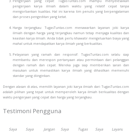
Pengerjaan yang cepat: TugasTuntas.com mampu menyelesaikan
pengerjaan karya ilmiah dalam waktu yang relatif cepat tanpa
mengorbankan kualitas. Hal ini karena tim penulis yang berpengalaman
dan proses pengeditan yang ketat.
Harga terjangkau: TugasTuntas.com menawarkan layanan joki karya
ilmiah dengan harga yang terjangkau namun tetap menjaga kualitas dan
keaslian karya ilmiah. Anda tidak perlu khawatir mengeluarkan biaya yang
mahal untuk mendapatkan karya ilmiah yang berkualitas.
Pelayanan yang ramah dan responsif: TugasTuntas.com selalu siap
membantu dan merespon pertanyaan atau permintaan dari pelanggan
dengan ramah dan cepat. Mereka juga siap memberikan saran dan
masukan untuk memastikan karya ilmiah yang dihasilkan memenuhi
standar yang diinginkan.
Dengan alasan di atas, memilih layanan joki karya ilmiah dari TugasTuntas.com
adalah pilihan yang tepat untuk memperoleh karya ilmiah berkualitas dengan
waktu pengerjaan yang cepat dan harga yang terjangkau.
Testimoni Pengguna
Previous
Next
Saya
Saya
Jangan
Saya
Tugas
Saya
Layanan