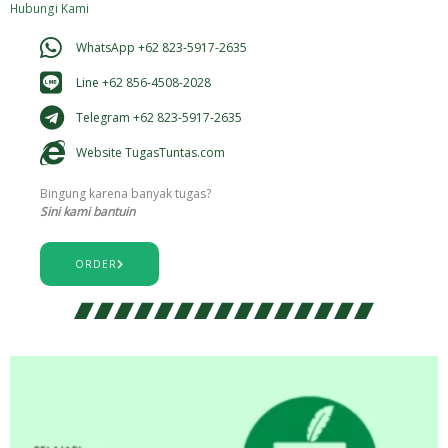
Hubungi Kami
WhatsApp +62 823-5917-2635
Line +62 856-4508-2028
Telegram +62 823-5917-2635
Website TugasTuntas.com
Bingung karena banyak tugas?
Sini kami bantuin
ORDER