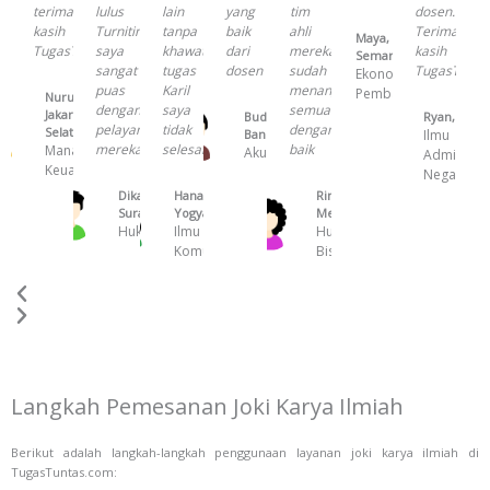
terima
lulus
lain
yang
tim
dosen.
kasih
Turnitin,
tanpa
baik
ahli
Terima
Maya,
TugasTuntas!
saya
khawatir
dari
mereka
kasih
Semarang
sangat
tugas
dosen
sudah
TugasTuntas
Ekonomi
puas
Karil
menangani
Pembangunan
Nurul,
dengan
saya
semuanya
Jakarta
Budi,
Ryan, Bali
pelayanan
tidak
dengan
Selatan
Bandung
Ilmu
mereka
selesai
baik
Manajemen
Akuntansi
Administra
Keuangan
Negara
Dika,
Hana,
Rina,
Surabaya
Yogyakarta
Medan
Hukum
Ilmu
Hukum
Komunikasi
Bisnis
Langkah Pemesanan Joki Karya Ilmiah
Berikut adalah langkah-langkah penggunaan layanan joki karya ilmiah di
TugasTuntas.com: