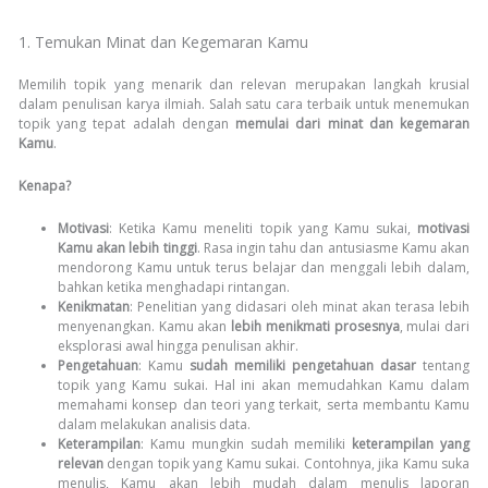
1. Temukan Minat dan Kegemaran Kamu
Memilih topik yang menarik dan relevan merupakan langkah krusial
dalam penulisan karya ilmiah. Salah satu cara terbaik untuk menemukan
topik yang tepat adalah dengan
memulai dari minat dan kegemaran
Kamu
.
Kenapa?
Motivasi
: Ketika Kamu meneliti topik yang Kamu sukai,
motivasi
Kamu akan lebih tinggi
. Rasa ingin tahu dan antusiasme Kamu akan
mendorong Kamu untuk terus belajar dan menggali lebih dalam,
bahkan ketika menghadapi rintangan.
Kenikmatan
: Penelitian yang didasari oleh minat akan terasa lebih
menyenangkan. Kamu akan
lebih menikmati prosesnya
, mulai dari
eksplorasi awal hingga penulisan akhir.
Pengetahuan
: Kamu
sudah memiliki pengetahuan dasar
tentang
topik yang Kamu sukai. Hal ini akan memudahkan Kamu dalam
memahami konsep dan teori yang terkait, serta membantu Kamu
dalam melakukan analisis data.
Keterampilan
: Kamu mungkin sudah memiliki
keterampilan yang
relevan
dengan topik yang Kamu sukai. Contohnya, jika Kamu suka
menulis, Kamu akan lebih mudah dalam menulis laporan