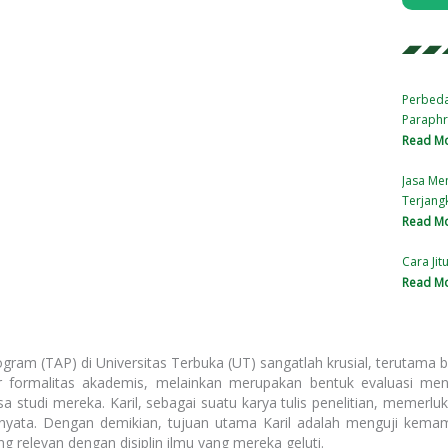
Perbeda
Paraphr
Read Mo
Jasa Me
Terjang
Read Mo
Cara Jit
Read Mo
ogram (TAP) di Universitas Terbuka (UT) sangatlah krusial, terutama
r formalitas akademis, melainkan merupakan bentuk evaluasi 
 studi mereka. Karil, sebagai suatu karya tulis penelitian, memerlu
s nyata. Dengan demikian, tujuan utama Karil adalah menguji ke
 relevan dengan disiplin ilmu yang mereka geluti.