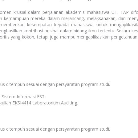
momen krusial dalam perjalanan akademis mahasiswa UT. TAP dif
gan kemampuan mereka dalam merancang, melaksanakan, dan menyaji
h memberikan kesempatan kepada mahasiswa untuk mengaplikasi
ilkan kontribusi orisinal dalam bidang ilmu tertentu. Secara kese
ritis yang kokoh, tetapi juga mampu mengaplikasikan pengetahuan t
arus ditempuh sesuai dengan persyaratan program studi.
i Sistem Informasi FST.
uliah EKSI4414 Laboratorium Auditing.
arus ditempuh sesuai dengan persyaratan program studi.