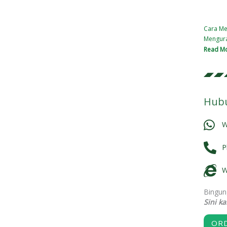
Cara Men
Mengura
Read Mo
Hubu
W
P
W
Bingun
Sini k
OR