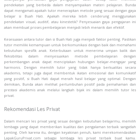
pendekatan yang berbeda dalam menyampaikan materi pelajaran. Bunda
dapat mengamati apakah tutor menerapkan metode yang sesuai dengan gaya
belajar si Buah Hati. Apakah mereka lebih cenderung menggunakan
pendekatan visual, auditif, atau kinestetik? Penyesuaian gaya pengajaran ini
akan membuat proses pembelajaran menjadi lebih menarik dan efektif.
Kesesuaian antara tutor dan si Buah Hati juga menjadi faktor penting. Pastikan
tutor memiliki kemampuan untuk berkomunikasi dengan baik dan memahami
kebutuhan spesifik anak. Keterbukaan untuk menerima umpan balik dan
fleksibilitas dalam menyesuaikan metode pembelajaran dengan
perkembangan anak dapat menciptakan hubungan belajar-mengajar yang
harmonis. Dengan memilih tutor yang tidak hanya berkualitas secara
akademis, tetapi juga dapat membentuk ikatan emosional dan komunikatif
yang positif, si Buah Hati dapat meraih hasil belajar yang optimal. Dengan
demikian, Bunda akan melihat pertumbuhan positif pada pemahaman dan
prestasi akademis anak melalui langkah bijak ini dalam memilih tutor les
privat.
Rekomendasi Les Privat
Dalam mencari les privat yang sesuai dengan kebutuhan belajarmu, memilih
lembaga yang dapat memberikan kualitas dan pengalaman terbaik sangatlah
penting. Oleh karena itu, dengan keyakinan penuh, kami merekomendasikan
LapakGuruPrivat.com sebagai lembaga les privat terbaik buat kamu.