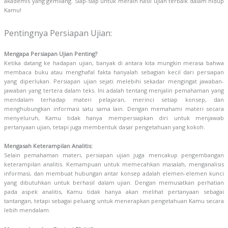
akademis yang gemilang. Siap-siap untuk meraih hasil ujian terbaik dalam hidup
Kamu!
Pentingnya Persiapan Ujian:
Mengapa Persiapan Ujian Penting?
Ketika datang ke hadapan ujian, banyak di antara kita mungkin merasa bahwa
membaca buku atau menghafal fakta hanyalah sebagian kecil dari persiapan
yang diperlukan. Persiapan ujian sejati melebihi sekadar mengingat jawaban-
jawaban yang tertera dalam teks. Ini adalah tentang menjalin pemahaman yang
mendalam terhadap materi pelajaran, merinci setiap konsep, dan
menghubungkan informasi satu sama lain. Dengan memahami materi secara
menyeluruh, Kamu tidak hanya mempersiapkan diri untuk menjawab
pertanyaan ujian, tetapi juga membentuk dasar pengetahuan yang kokoh.
Mengasah Keterampilan Analitis:
Selain pemahaman materi, persiapan ujian juga mencakup pengembangan
keterampilan analitis. Kemampuan untuk memecahkan masalah, menganalisis
informasi, dan membuat hubungan antar konsep adalah elemen-elemen kunci
yang dibutuhkan untuk berhasil dalam ujian. Dengan memusatkan perhatian
pada aspek analitis, Kamu tidak hanya akan melihat pertanyaan sebagai
tantangan, tetapi sebagai peluang untuk menerapkan pengetahuan Kamu secara
lebih mendalam.