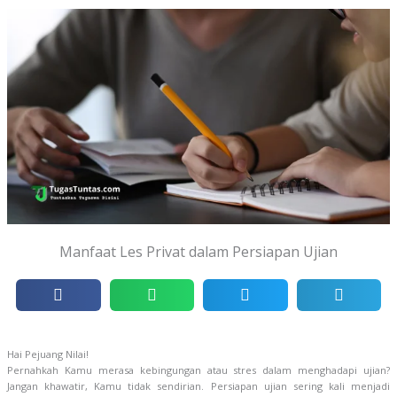
Manfaat Les Privat dalam Persiapan Ujian
Hai Pejuang Nilai!
Pernahkah Kamu merasa kebingungan atau stres dalam menghadapi ujian?
Jangan khawatir, Kamu tidak sendirian. Persiapan ujian sering kali menjadi