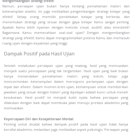
Mengembangkan Strategi Efektif:
Namun, persiapan ujian bukan hanya tentang pemahaman materi dan
keterampilan analitis. Ini juga melibatkan pengembangan strategi belajar yang
efektif. Setiap orang memiliki pendekatan belajar yang berbeda, dan
menemukan strategi yang sesuai dengan gaya belajar Kamu sangat penting.
Apakah Kamu lebih nyaman dengan metode visual, auditif, atau kinestetik?
Bagaimana Kamu memecahkan soal-soal ujian? Dengan mengembangkan
strategi yang efektif, Kamu dapat mengoptimalkan potensi Kamu dan memasuki
ruang ujian dengan keyakinan yang tinggi.
Dampak Positif pada Hasil Ujian
Setelah melakukan persiapan ujian yang matang, hasil yang memuaskan
menjadi suatu pencapaian yang tak tergantikan. Hasil ujian yang baik bukan
hanya menandakan pemahaman materi yang kokoh, tetapi juga
mencerminkan keterampilan dalam merespons pertanyaan ujian dengan
tepat dan efisien. Dalam momen kritis ujian, kemampuan untuk memberikan
jawaban yang sesuai dengan materi yang dipelajari adalah kunci untuk meraih
kesuksesan. Hasil positif ini menjadi bukti nyata bahwa persiapan yang
dilakukan dengan baik dapat membuka jalan menuju prestasi akademis yang
memuaskan.
Kepercayaan Diri dan Kesejahteraan Mental:
Penting untuk dicatat bahwa dampak positif pada hasil ujian tidak hanya
bersifat akademis, melainkan juga melibatkan aspek psikologis. Persiapan yang