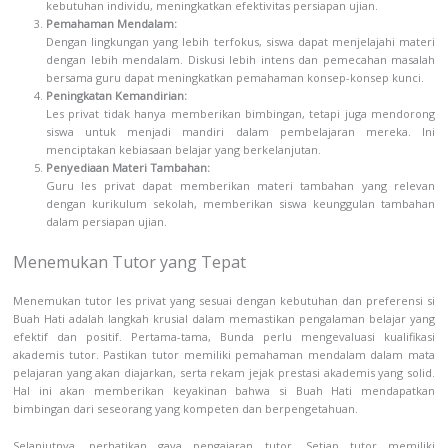
kebutuhan individu, meningkatkan efektivitas persiapan ujian.
Pemahaman Mendalam:
Dengan lingkungan yang lebih terfokus, siswa dapat menjelajahi materi
dengan lebih mendalam. Diskusi lebih intens dan pemecahan masalah
bersama guru dapat meningkatkan pemahaman konsep-konsep kunci.
Peningkatan Kemandirian:
Les privat tidak hanya memberikan bimbingan, tetapi juga mendorong
siswa untuk menjadi mandiri dalam pembelajaran mereka. Ini
menciptakan kebiasaan belajar yang berkelanjutan.
Penyediaan Materi Tambahan:
Guru les privat dapat memberikan materi tambahan yang relevan
dengan kurikulum sekolah, memberikan siswa keunggulan tambahan
dalam persiapan ujian.
Menemukan Tutor yang Tepat
Menemukan tutor les privat yang sesuai dengan kebutuhan dan preferensi si
Buah Hati adalah langkah krusial dalam memastikan pengalaman belajar yang
efektif dan positif. Pertama-tama, Bunda perlu mengevaluasi kualifikasi
akademis tutor. Pastikan tutor memiliki pemahaman mendalam dalam mata
pelajaran yang akan diajarkan, serta rekam jejak prestasi akademis yang solid.
Hal ini akan memberikan keyakinan bahwa si Buah Hati mendapatkan
bimbingan dari seseorang yang kompeten dan berpengetahuan.
Selanjutnya, perhatikan gaya pengajaran tutor. Setiap tutor memiliki