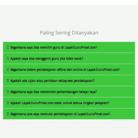
Paling Sering Ditanyakan
Bagaimana saya bisa memilih guru di LapakGuruPrivat.com?
Apakah saya bisa mengganti guru jika tidak cocok?
Bagaimana sistem pembelajaran offline dan online di LapakGuruPrivat.com?
Apakah ada ujian atau penilaian setiap sesi pembelajaran?
Bagaimana saya bisa memonitor perkembangan belajar saya?
Apakah LapakGuruPrivat.com cocok untuk semua tingkat pelajaran?
Bagaimana cara saya memulai pembelajaran di LapakGuruPrivat.com?