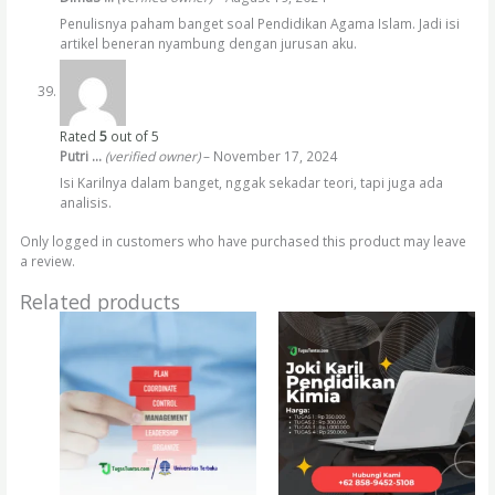
Penulisnya paham banget soal Pendidikan Agama Islam. Jadi isi
artikel beneran nyambung dengan jurusan aku.
Rated
5
out of 5
Putri …
(verified owner)
–
November 17, 2024
Isi Karilnya dalam banget, nggak sekadar teori, tapi juga ada
analisis.
Only logged in customers who have purchased this product may leave
a review.
Related products
Price
Price
This
This
range:
range:
product
product
Rp25.000
Rp250.000
has
has
through
through
Rp1.300.000
Rp1.900.000
multiple
multiple
variants.
variants.
The
The
options
options
may
may
be
be