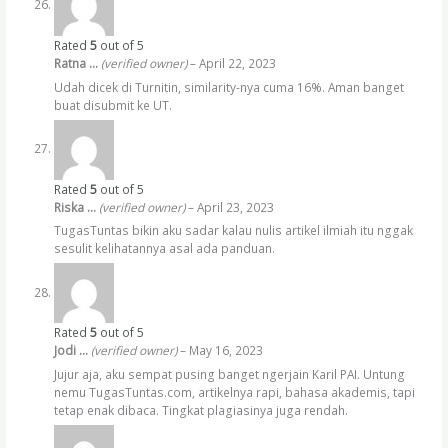
Rated
5
out of 5
Ratna …
(verified owner)
–
April 22, 2023
Udah dicek di Turnitin, similarity-nya cuma 16%. Aman banget
buat disubmit ke UT.
Rated
5
out of 5
Riska …
(verified owner)
–
April 23, 2023
TugasTuntas bikin aku sadar kalau nulis artikel ilmiah itu nggak
sesulit kelihatannya asal ada panduan.
Rated
5
out of 5
Jodi …
(verified owner)
–
May 16, 2023
Jujur aja, aku sempat pusing banget ngerjain Karil PAI. Untung
nemu TugasTuntas.com, artikelnya rapi, bahasa akademis, tapi
tetap enak dibaca. Tingkat plagiasinya juga rendah.