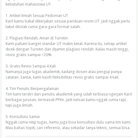
kebutuhan mahasiswa UT.
1. Artikel Ilmiah Sesuai Pedoman UT
Karil kamu bakal dikerjakan sesuai panduan resmi UT. Jadi nggak perlu
takut ditolak cuma gara-gara format salah.
2. Plagiasi Rendah, Aman di Turnitin
Kami paham banget standar UT makin ketat. Karena itu, setiap artikel
dicek dengan Turnitin dan dijamin plagiasi rendah. Kalau masih tinggi,
revisi gratis sampai <20%.
3. Gratis Revisi Sampai 4 Kali
Namanya juga tugas akademik, kadang dosen atau penguji punya
catatan. Santai, kami kasih fleksibilitas revisi gratis sampai 4 kali.
4. Tim Penulis Berpengalaman
Tim kami terdiri dari penulis akademik yang udah terbiasa ngerjain Karil
berbagai jurusan, termasuk PPKn. Jadi tulisan kamu nggak cuma rapi,
tapi juga ilmiah.
5. Konsultasi Santai
Nggak cuma nitip tugas, kamu juga bisa konsultasi dulu sama tim kami.
Mau bahas topik, cari referensi, atau sekadar tanya teknis, semua bisa.