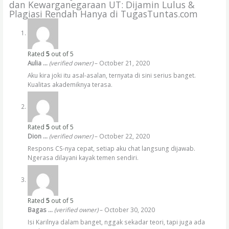
dan Kewarganegaraan UT: Dijamin Lulus &
Plagiasi Rendah Hanya di TugasTuntas.com
Rated
5
out of 5
Aulia …
(verified owner)
–
October 21, 2020
Aku kira joki itu asal-asalan, ternyata di sini serius banget.
Kualitas akademiknya terasa.
Rated
5
out of 5
Dion …
(verified owner)
–
October 22, 2020
Respons CS-nya cepat, setiap aku chat langsung dijawab.
Ngerasa dilayani kayak temen sendiri.
Rated
5
out of 5
Bagas …
(verified owner)
–
October 30, 2020
Isi Karilnya dalam banget, nggak sekadar teori, tapi juga ada