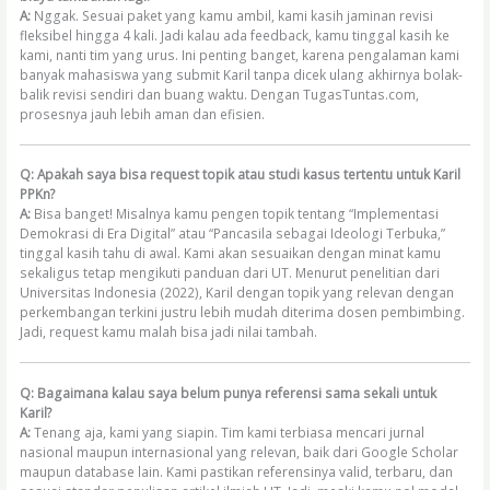
A:
Nggak. Sesuai paket yang kamu ambil, kami kasih jaminan revisi
fleksibel hingga 4 kali. Jadi kalau ada feedback, kamu tinggal kasih ke
kami, nanti tim yang urus. Ini penting banget, karena pengalaman kami
banyak mahasiswa yang submit Karil tanpa dicek ulang akhirnya bolak-
balik revisi sendiri dan buang waktu. Dengan TugasTuntas.com,
prosesnya jauh lebih aman dan efisien.
Q: Apakah saya bisa request topik atau studi kasus tertentu untuk Karil
PPKn?
A:
Bisa banget! Misalnya kamu pengen topik tentang “Implementasi
Demokrasi di Era Digital” atau “Pancasila sebagai Ideologi Terbuka,”
tinggal kasih tahu di awal. Kami akan sesuaikan dengan minat kamu
sekaligus tetap mengikuti panduan dari UT. Menurut penelitian dari
Universitas Indonesia (2022), Karil dengan topik yang relevan dengan
perkembangan terkini justru lebih mudah diterima dosen pembimbing.
Jadi, request kamu malah bisa jadi nilai tambah.
Q: Bagaimana kalau saya belum punya referensi sama sekali untuk
Karil?
A:
Tenang aja, kami yang siapin. Tim kami terbiasa mencari jurnal
nasional maupun internasional yang relevan, baik dari Google Scholar
maupun database lain. Kami pastikan referensinya valid, terbaru, dan