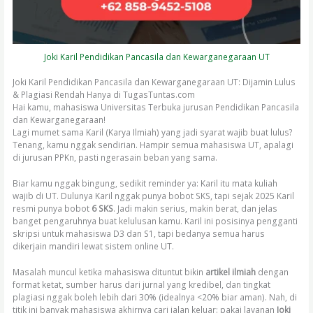
Joki Karil Pendidikan Pancasila dan Kewarganegaraan UT
Joki Karil Pendidikan Pancasila dan Kewarganegaraan UT: Dijamin Lulus
& Plagiasi Rendah Hanya di TugasTuntas.com
Hai kamu, mahasiswa Universitas Terbuka jurusan Pendidikan Pancasila
dan Kewarganegaraan!
Lagi mumet sama Karil (Karya Ilmiah) yang jadi syarat wajib buat lulus?
Tenang, kamu nggak sendirian. Hampir semua mahasiswa UT, apalagi
di jurusan PPKn, pasti ngerasain beban yang sama.
Biar kamu nggak bingung, sedikit reminder ya: Karil itu mata kuliah
wajib di UT. Dulunya Karil nggak punya bobot SKS, tapi sejak 2025 Karil
resmi punya bobot
6 SKS
. Jadi makin serius, makin berat, dan jelas
banget pengaruhnya buat kelulusan kamu. Karil ini posisinya pengganti
skripsi untuk mahasiswa D3 dan S1, tapi bedanya semua harus
dikerjain mandiri lewat sistem online UT.
Masalah muncul ketika mahasiswa dituntut bikin
artikel ilmiah
dengan
format ketat, sumber harus dari jurnal yang kredibel, dan tingkat
plagiasi nggak boleh lebih dari 30% (idealnya <20% biar aman). Nah, di
titik ini banyak mahasiswa akhirnya cari jalan keluar: pakai layanan
Joki