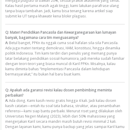
menjaga plagiasi di bawah 20%, sesuai praktik akademik yang sehat.
Kalau hasil pertama masih agak tinggi, kami lakukan parafrase ulang
tanpa biaya tambahan. Jadi, kamu bisa tenang karena artikel siap
submit ke UT tanpa khawatir kena blokir plagiasi.
Q: Materi Pendidikan Pancasila dan Kewarganegaraan kan lumayan
banyak, bagaimana cara tim menguasainya?
A:
Betul banget, PPKn itu nggak cuma soal hafalan sila-sila Pancasila.
Ada juga materi tentang demokrasi, HAM, konstitusi, hingga dinamika
politik Indonesia. Tim kami terdiri dari penulis yang memang punya
latar belakang pendidikan sosial-humaniora, jadi mereka sudah familiar
dengan teori-teori yang biasa muncul di Karil PPKn. Misalnya, kalau
kamu diminta bahas “Implementasi Pancasila dalam kehidupan
bermasyarakat,” itu bukan hal baru buat kami.
Q: Apakah ada garansi revisi kalau dosen pembimbing meminta
perbaikan?
A:
Ada dong. Kami kasih revisi gratis hingga 4 kali. Jadi kalau dosen
kasih catatan—entah itu soal tata bahasa, struktur, atau penambahan
referensi—kami siap bantu perbaiki. Menurut riset yang dilakukan oleh
Universitas Negeri Malang (2023), lebih dari 50% mahasiswa yang
mengerjakan Karil secara mandiri masih butuh revisi minimal 2 kali.
Dengan layanan kami, kamu punya backup yang jelas sampai Karil kamu