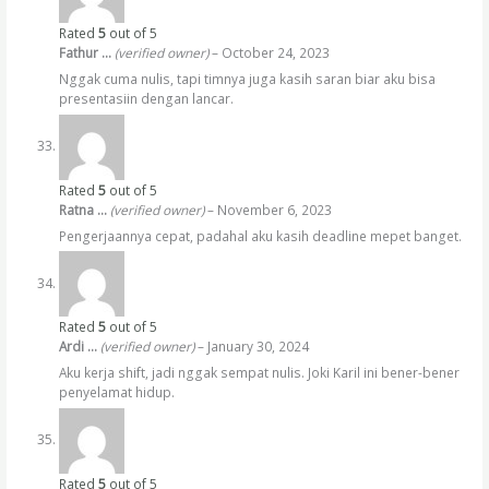
Rated
5
out of 5
Fathur …
(verified owner)
–
October 24, 2023
Nggak cuma nulis, tapi timnya juga kasih saran biar aku bisa
presentasiin dengan lancar.
Rated
5
out of 5
Ratna …
(verified owner)
–
November 6, 2023
Pengerjaannya cepat, padahal aku kasih deadline mepet banget.
Rated
5
out of 5
Ardi …
(verified owner)
–
January 30, 2024
Aku kerja shift, jadi nggak sempat nulis. Joki Karil ini bener-bener
penyelamat hidup.
Rated
5
out of 5