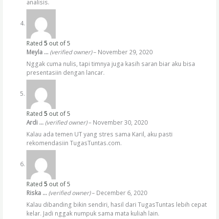
analisis.
Rated
5
out of 5
Meyla …
(verified owner)
–
November 29, 2020
Nggak cuma nulis, tapi timnya juga kasih saran biar aku bisa
presentasiin dengan lancar.
Rated
5
out of 5
Ardi …
(verified owner)
–
November 30, 2020
Kalau ada temen UT yang stres sama Karil, aku pasti
rekomendasiin TugasTuntas.com.
Rated
5
out of 5
Riska …
(verified owner)
–
December 6, 2020
Kalau dibanding bikin sendiri, hasil dari TugasTuntas lebih cepat
kelar. Jadi nggak numpuk sama mata kuliah lain.