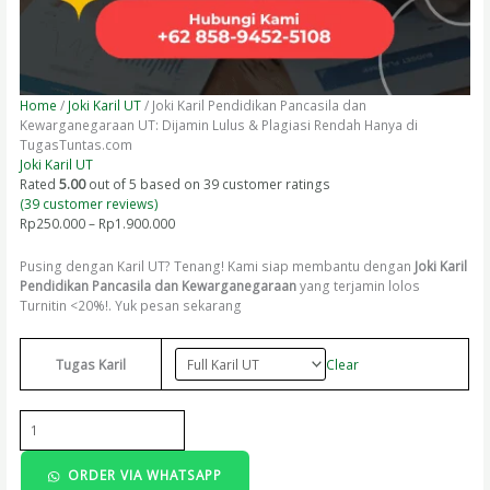
Home
/
Joki Karil UT
/ Joki Karil Pendidikan Pancasila dan
Kewarganegaraan UT: Dijamin Lulus & Plagiasi Rendah Hanya di
TugasTuntas.com
Joki Karil UT
Rated
5.00
out of 5 based on
39
customer ratings
(
39
customer reviews)
Rp
250.000
–
Rp
1.900.000
Pusing dengan Karil UT? Tenang! Kami siap membantu dengan
Joki Karil
Pendidikan Pancasila dan Kewarganegaraan
yang terjamin lolos
Turnitin <20%!. Yuk pesan sekarang
Clear
Tugas Karil
ORDER VIA WHATSAPP