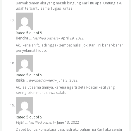
Banyak temen aku yang masih bingung Karil itu apa. Untung aku
udah terbantu sama TugasTuntas.
Rated
5
out of 5
Hendra …
(verified owner)
–
April 29, 2022
Aku kerja shift, jadi nggak sempat nulis. Joki Karil ini bener-bener
penyelamat hidup.
Rated
5
out of 5
Riska …
(verified owner)
–
June 3, 2022
Aku salut sama timnya, karena ngerti detail-detail kecil yang
sering bikin mahasiswa salah.
Rated
5
out of 5
Fajar …
(verified owner)
–
June 13, 2022
Dapet bonus konsultasi juga, jadi aku paham isi Karil aku sendiri.