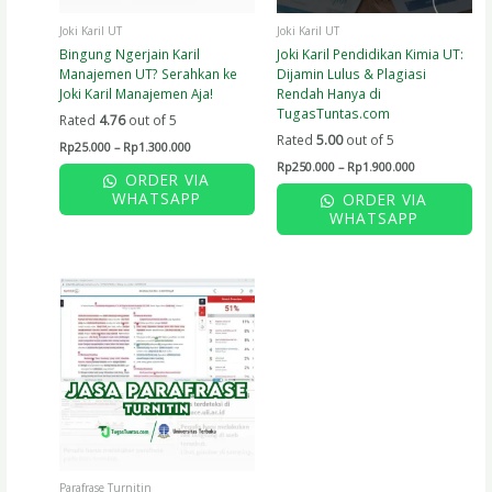
chosen
chosen
on
on
Joki Karil UT
Joki Karil UT
the
the
Bingung Ngerjain Karil
Joki Karil Pendidikan Kimia UT:
product
product
Manajemen UT? Serahkan ke
Dijamin Lulus & Plagiasi
page
page
Joki Karil Manajemen Aja!
Rendah Hanya di
TugasTuntas.com
Rated
4.76
out of 5
Rated
5.00
out of 5
Rp
25.000
–
Rp
1.300.000
Rp
250.000
–
Rp
1.900.000
ORDER VIA
WHATSAPP
ORDER VIA
WHATSAPP
Parafrase Turnitin