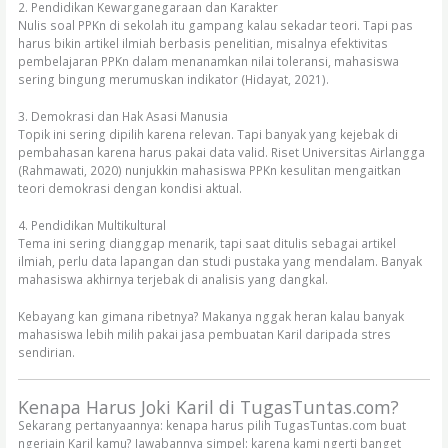
2. Pendidikan Kewarganegaraan dan Karakter
Nulis soal PPKn di sekolah itu gampang kalau sekadar teori. Tapi pas
harus bikin artikel ilmiah berbasis penelitian, misalnya efektivitas
pembelajaran PPKn dalam menanamkan nilai toleransi, mahasiswa
sering bingung merumuskan indikator (Hidayat, 2021).
3. Demokrasi dan Hak Asasi Manusia
Topik ini sering dipilih karena relevan. Tapi banyak yang kejebak di
pembahasan karena harus pakai data valid. Riset Universitas Airlangga
(Rahmawati, 2020) nunjukkin mahasiswa PPKn kesulitan mengaitkan
teori demokrasi dengan kondisi aktual.
4. Pendidikan Multikultural
Tema ini sering dianggap menarik, tapi saat ditulis sebagai artikel
ilmiah, perlu data lapangan dan studi pustaka yang mendalam. Banyak
mahasiswa akhirnya terjebak di analisis yang dangkal.
Kebayang kan gimana ribetnya? Makanya nggak heran kalau banyak
mahasiswa lebih milih pakai jasa pembuatan Karil daripada stres
sendirian.
Kenapa Harus Joki Karil di TugasTuntas.com?
Sekarang pertanyaannya: kenapa harus pilih TugasTuntas.com buat
ngerjain Karil kamu? Jawabannya simpel: karena kami ngerti banget