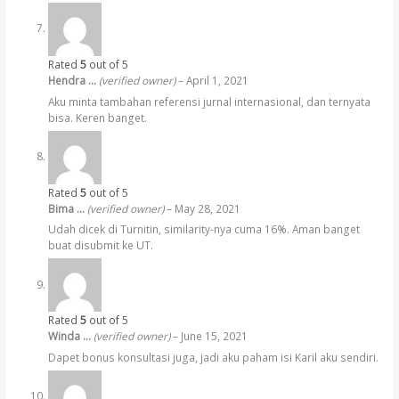
Rated
5
out of 5
Hendra …
(verified owner)
–
April 1, 2021
Aku minta tambahan referensi jurnal internasional, dan ternyata
bisa. Keren banget.
Rated
5
out of 5
Bima …
(verified owner)
–
May 28, 2021
Udah dicek di Turnitin, similarity-nya cuma 16%. Aman banget
buat disubmit ke UT.
Rated
5
out of 5
Winda …
(verified owner)
–
June 15, 2021
Dapet bonus konsultasi juga, jadi aku paham isi Karil aku sendiri.