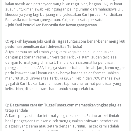
kalau masih ada pertanyaan yang bikin ragu. Nah, bagian FAQ ini kami
susun untuk menjawab kebingungan paling umum dari mahasiswa UT,
khususnya yang lagi berjuang menyelesaikan Karil jurusan Pendidikan
Pancasila dan Kewarganegaraan. Yuk, simak satu per satu!
–
Joki Karil Pendidikan Pancasila dan Kewarganegaraan
Q: Apakah layanan Joki Karil di TugasTuntas.com benar-benar mengikuti
pedoman penulisan dari Universitas Terbuka?
A:
Iya, semua artikel ilmiah yang kami kerjakan selalu disesuaikan
dengan pedoman resmi Universitas Terbuka. Kami sudah terbiasa
dengan format yang diminta UT, mulai dari sistematika penulisan,
penggunaan sitasi APA, hingga standar bahasa ilmiah. Jadi, kamu nggak
perlu khawatir Karil kamu ditolak hanya karena salah format. Bahkan
menurut studi Universitas Terbuka (2024), lebih dari 70% mahasiswa
gagal di Karil bukan karena materi, tapi karena format penulisan yang
keliru. Nah, di sinilah kami hadir untuk nutup celah itu.
Q: Bagaimana cara tim TugasTuntas.com memastikan tingkat plagiasi
tetap rendah?
A:
Kami punya standar internal yang cukup ketat. Setiap artikel ilmiah
hasil pengerjaan tim akan dicek menggunakan software pendeteksi
plagiasi yang sama atau setara dengan Turnitin. Target kami adalah