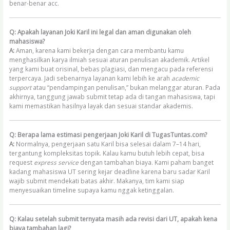
benar-benar acc.
Q: Apakah layanan Joki Karil ini legal dan aman digunakan oleh
mahasiswa?
A:
Aman, karena kami bekerja dengan cara membantu kamu
menghasilkan karya ilmiah sesuai aturan penulisan akademik. Artikel
yang kami buat orisinal, bebas plagiasi, dan mengacu pada referensi
terpercaya. Jadi sebenarnya layanan kami lebih ke arah
academic
support
atau “pendampingan penulisan,” bukan melanggar aturan. Pada
akhirnya, tanggung jawab submit tetap ada di tangan mahasiswa, tapi
kami memastikan hasilnya layak dan sesuai standar akademis.
Q: Berapa lama estimasi pengerjaan Joki Karil di TugasTuntas.com?
A:
Normalnya, pengerjaan satu Karil bisa selesai dalam 7–14 hari,
tergantung kompleksitas topik. Kalau kamu butuh lebih cepat, bisa
request
express service
dengan tambahan biaya. Kami paham banget
kadang mahasiswa UT sering kejar deadline karena baru sadar Karil
wajib submit mendekati batas akhir. Makanya, tim kami siap
menyesuaikan timeline supaya kamu nggak ketinggalan.
Q: Kalau setelah submit ternyata masih ada revisi dari UT, apakah kena
biaya tambahan lagi?