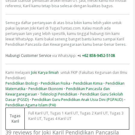
sesuai standar penulisan artikel ilmiah UT. Jadi, meski kamu nol modal
referensi, Karil kamu tetap bisa selesai dengan kualitas bagus.
Semoga daftar pertanyaan di atas bisa bikin kamu lebih yakin untuk
pakai layanan Joki Karil di TugasTuntas.com. Kalau masih ada
pertanyaan lain yang lebih spesifik, kamu tinggal hubungi tim kami
lewat WhatsApp. Kami bakal seneng banget bantu kamu sampai Karil
Pendidikan Pancasila dan Kewarganegaraan kamu benar-benar beres.
Hubungi Customer Service
via WhatsApp: 📲
+62 858-9452-5108
Kami melayani
Joki Karya Ilmiah
untuk FKIP (Fakultas Keguruan dan Ilmu
Pendidikan)
Pendidikan Biologi
•
Pendidikan Fisika
•
Pendidikan Kimia
•
Pendidikan
Matematika
•
Pendidikan Ekonomi
•
Pendidikan Pancasila dan
Kewarganegaraan
•
Teknologi Pendidikan
•
Pendidikan Guru Sekolah
Dasar (PGSD)
•
Pendidikan Guru Pendidikan Anak Usia Dini (PGPAUD)
•
Pendidikan Agama Islam (PAI)
Full Karil UT, Tugas 1 Karil UT, Tugas 2 Karil UT, Tugas 3
Tugas
Karil UT, Tugas 4 Karil UT
Karil
39 reviews for
Joki Karil Pendidikan Pancasila