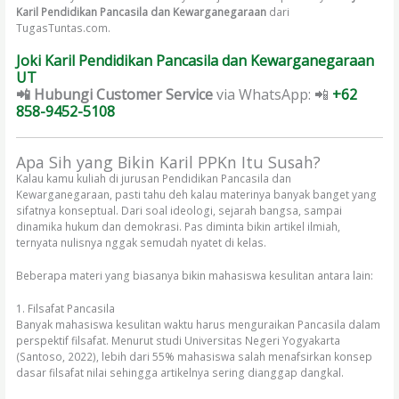
Karil Pendidikan Pancasila dan Kewarganegaraan
dari
TugasTuntas.com.
Joki Karil Pendidikan Pancasila dan Kewarganegaraan
UT
📲 Hubungi Customer Service
via WhatsApp: 📲
+62
858-9452-5108
Apa Sih yang Bikin Karil PPKn Itu Susah?
Kalau kamu kuliah di jurusan Pendidikan Pancasila dan
Kewarganegaraan, pasti tahu deh kalau materinya banyak banget yang
sifatnya konseptual. Dari soal ideologi, sejarah bangsa, sampai
dinamika hukum dan demokrasi. Pas diminta bikin artikel ilmiah,
ternyata nulisnya nggak semudah nyatet di kelas.
Beberapa materi yang biasanya bikin mahasiswa kesulitan antara lain:
1. Filsafat Pancasila
Banyak mahasiswa kesulitan waktu harus menguraikan Pancasila dalam
perspektif filsafat. Menurut studi Universitas Negeri Yogyakarta
(Santoso, 2022), lebih dari 55% mahasiswa salah menafsirkan konsep
dasar filsafat nilai sehingga artikelnya sering dianggap dangkal.