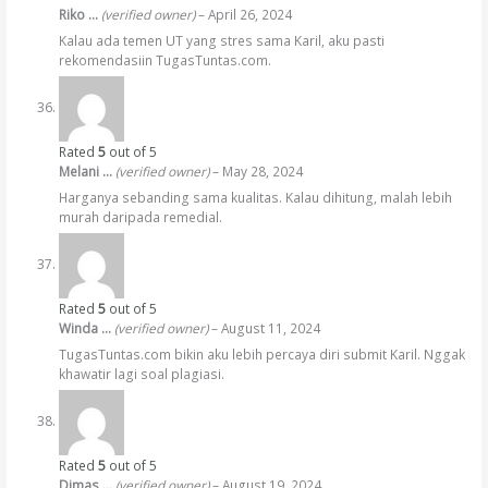
Riko …
(verified owner)
–
April 26, 2024
Kalau ada temen UT yang stres sama Karil, aku pasti
rekomendasiin TugasTuntas.com.
Rated
5
out of 5
Melani …
(verified owner)
–
May 28, 2024
Harganya sebanding sama kualitas. Kalau dihitung, malah lebih
murah daripada remedial.
Rated
5
out of 5
Winda …
(verified owner)
–
August 11, 2024
TugasTuntas.com bikin aku lebih percaya diri submit Karil. Nggak
khawatir lagi soal plagiasi.
Rated
5
out of 5
Dimas …
(verified owner)
–
August 19, 2024