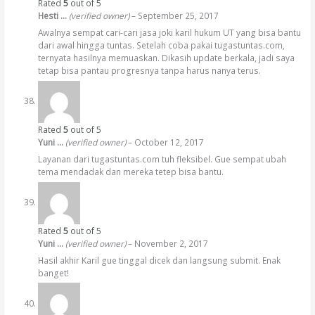
Rated
5
out of 5
Hesti …
(verified owner)
–
September 25, 2017
Awalnya sempat cari-cari jasa joki karil hukum UT yang bisa bantu
dari awal hingga tuntas. Setelah coba pakai tugastuntas.com,
ternyata hasilnya memuaskan. Dikasih update berkala, jadi saya
tetap bisa pantau progresnya tanpa harus nanya terus.
Rated
5
out of 5
Yuni …
(verified owner)
–
October 12, 2017
Layanan dari tugastuntas.com tuh fleksibel. Gue sempat ubah
tema mendadak dan mereka tetep bisa bantu.
Rated
5
out of 5
Yuni …
(verified owner)
–
November 2, 2017
Hasil akhir Karil gue tinggal dicek dan langsung submit. Enak
banget!