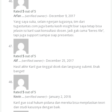
Rated
5
out of 5
Arfan …
(verified owner)
–
December 9, 2017
Yang saya suka, selain ngerjain tugasnya, tim dari
tugastuntas.com juga bantu kasih insight biar saya tetap bisa
jelasin isi karil saat konsultasi dosen. Jadi gak cuma “beres file”,
tapi juga support sampai siap presentasi.
Rated
5
out of 5
Alif …
(verified owner)
–
December 25, 2017
Hasil akhir Karil gue tinggal dicek dan langsung submit. Enak
banget!
Rated
5
out of 5
Kevin …
(verified owner)
–
January 2, 2018
Karil gue soal hukum pidana dan mereka bisa menjelaskan teori
dan studi kasusnya dengan baik.