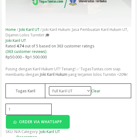
Home
/
Joki Karil UT
/ Joki Karil Hukum: Jasa Pembuatan Karil Hukum UT,
Dijamin Lolos Turnitin! 🎓
Joki Karil UT
Rated
4.74
out of 5 based on
363
customer ratings
(
363
customer reviews)
Rp
50.000
–
Rp
1.500.000
Pusing dengan Karil Hukum UT? Tenang! ✅ TugasTuntas.com siap
membantu dengan
Joki Karil Hukum
yang terjamin lolos Turnitin <20%!
Clear
Tugas Karil
ORDER VIA WHATSAPP
SKU:
N/A
Category:
Joki Karil UT