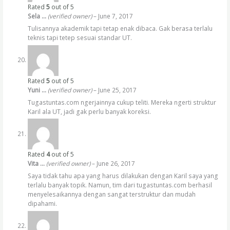
Rated
5
out of 5
Sela …
(verified owner)
–
June 7, 2017
Tulisannya akademik tapi tetap enak dibaca. Gak berasa terlalu
teknis tapi tetep sesuai standar UT.
Rated
5
out of 5
Yuni …
(verified owner)
–
June 25, 2017
Tugastuntas.com ngerjainnya cukup teliti. Mereka ngerti struktur
Karil ala UT, jadi gak perlu banyak koreksi.
Rated
4
out of 5
Vita …
(verified owner)
–
June 26, 2017
Saya tidak tahu apa yang harus dilakukan dengan Karil saya yang
terlalu banyak topik. Namun, tim dari tugastuntas.com berhasil
menyelesaikannya dengan sangat terstruktur dan mudah
dipahami.