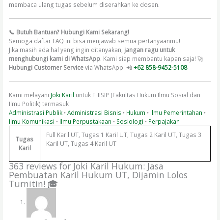
membaca ulang tugas sebelum diserahkan ke dosen.
📞 Butuh Bantuan? Hubungi Kami Sekarang!
Semoga daftar FAQ ini bisa menjawab semua pertanyaanmu!
Jika masih ada hal yang ingin ditanyakan,
jangan ragu untuk
menghubungi kami di WhatsApp
. Kami siap membantu kapan saja! 🚀
Hubungi Customer Service
via WhatsApp: 📲
+62 858-9452-5108
Kami melayani
Joki Karil
untuk FHISIP (Fakultas Hukum Ilmu Sosial dan
Ilmu Politik) termasuk
Administrasi Publik
•
Administrasi Bisnis
•
Hukum
•
Ilmu Pemerintahan
•
Ilmu Komunikasi
•
Ilmu Perpustakaan
•
Sosiologi
•
Perpajakan
Full Karil UT, Tugas 1 Karil UT, Tugas 2 Karil UT, Tugas 3
Tugas
Karil UT, Tugas 4 Karil UT
Karil
363 reviews for
Joki Karil Hukum: Jasa
Pembuatan Karil Hukum UT, Dijamin Lolos
Turnitin! 🎓