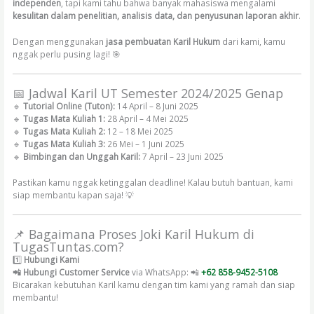
independen
, tapi kami tahu bahwa banyak mahasiswa mengalami
kesulitan dalam penelitian, analisis data, dan penyusunan laporan akhir
.
Dengan menggunakan
jasa pembuatan Karil Hukum
dari kami, kamu
nggak perlu pusing lagi! 🎯
📅 Jadwal Karil UT Semester 2024/2025 Genap
🔹
Tutorial Online (Tuton):
14 April – 8 Juni 2025
🔹
Tugas Mata Kuliah 1:
28 April – 4 Mei 2025
🔹
Tugas Mata Kuliah 2:
12 – 18 Mei 2025
🔹
Tugas Mata Kuliah 3:
26 Mei – 1 Juni 2025
🔹
Bimbingan dan Unggah Karil:
7 April – 23 Juni 2025
Pastikan kamu nggak ketinggalan deadline! Kalau butuh bantuan, kami
siap membantu kapan saja! 💡
📌 Bagaimana Proses Joki Karil Hukum di
TugasTuntas.com?
1️⃣
Hubungi Kami
📲 Hubungi Customer Service
via WhatsApp: 📲
+62 858-9452-5108
Bicarakan kebutuhan Karil kamu dengan tim kami yang ramah dan siap
membantu!