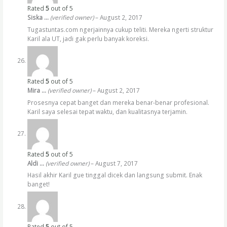
Rated
5
out of 5
Siska …
(verified owner)
–
August 2, 2017
Tugastuntas.com ngerjainnya cukup teliti. Mereka ngerti struktur
Karil ala UT, jadi gak perlu banyak koreksi.
Rated
5
out of 5
Mira …
(verified owner)
–
August 2, 2017
Prosesnya cepat banget dan mereka benar-benar profesional.
Karil saya selesai tepat waktu, dan kualitasnya terjamin.
Rated
5
out of 5
Aldi …
(verified owner)
–
August 7, 2017
Hasil akhir Karil gue tinggal dicek dan langsung submit. Enak
banget!
Rated
5
out of 5