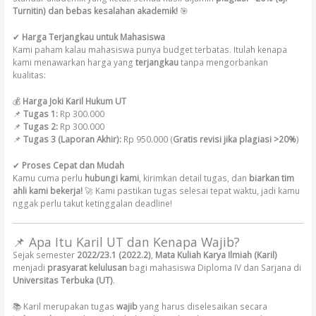
Turnitin) dan bebas kesalahan akademik!
🎯
✔
Harga Terjangkau untuk Mahasiswa
Kami paham kalau mahasiswa punya budget terbatas. Itulah kenapa
kami menawarkan harga yang
terjangkau
tanpa mengorbankan
kualitas:
💰
Harga Joki Karil Hukum UT
📌
Tugas 1:
Rp 300.000
📌
Tugas 2:
Rp 300.000
📌
Tugas 3 (Laporan Akhir):
Rp 950.000 (
Gratis revisi jika plagiasi >20%
)
✔
Proses Cepat dan Mudah
Kamu cuma perlu
hubungi kami
, kirimkan detail tugas, dan
biarkan tim
ahli kami bekerja!
🚀 Kami pastikan tugas selesai tepat waktu, jadi kamu
nggak perlu takut ketinggalan deadline!
📌 Apa Itu Karil UT dan Kenapa Wajib?
Sejak semester
2022/23.1 (2022.2)
,
Mata Kuliah Karya Ilmiah (Karil)
menjadi
prasyarat kelulusan
bagi mahasiswa Diploma IV dan Sarjana di
Universitas Terbuka (UT)
.
📚 Karil merupakan tugas
wajib
yang harus diselesaikan secara