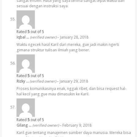
sangat efisien. Hasil yang saya terima sangat tepat waktu dan
sesuai dengan instruksi saya.
Rated
5
out of 5
Iqbal …
(verified owner)
–
January 28, 2018
Waktu ngecek hasil Karil dari mereka, gue jadi makin ngerti
gimana struktur tulisan ilmiah yang bener.
Rated
5
out of 5
Rizky …
(verified owner)
–
January 29, 2018
Proses komunikasinya enak, nggak ribet, dan bisa request hal-
hal kecil yang gue mau dimasukin ke Karil.
Rated
5
out of 5
Gilang …
(verified owner)
–
February 9, 2018
Karil gue tentang manajemen sumber daya manusia. Mereka bisa