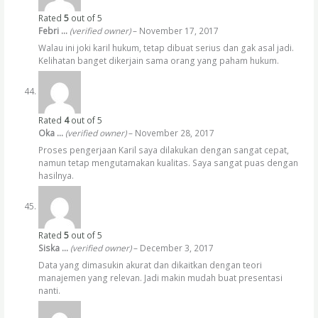
Rated
5
out of 5
Febri …
(verified owner)
–
November 17, 2017
Walau ini joki karil hukum, tetap dibuat serius dan gak asal jadi.
Kelihatan banget dikerjain sama orang yang paham hukum.
Rated
4
out of 5
Oka …
(verified owner)
–
November 28, 2017
Proses pengerjaan Karil saya dilakukan dengan sangat cepat,
namun tetap mengutamakan kualitas. Saya sangat puas dengan
hasilnya.
Rated
5
out of 5
Siska …
(verified owner)
–
December 3, 2017
Data yang dimasukin akurat dan dikaitkan dengan teori
manajemen yang relevan. Jadi makin mudah buat presentasi
nanti.