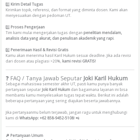
2️⃣
Kirim Detail Tugas
Kirimkan topik, referensi, dan format yang diminta dosen. Kami akan
menyesuaikan dengan pedoman UT.
3️⃣
Proses Pengerjaan
Tim kami mulai mengerjakan tugas dengan
penelitian mendalam,
analisis data yang akurat, dan penulisan akademik yang rapi
.
4️⃣
Penerimaan Hasil & Revisi Gratis
Kamu akan menerima hasil Karil Hukum sesuai deadline. Jika ada revisi
dari dosen atau plagiasi >20%,
kami revisi GRATIS!
❓ FAQ / Tanya Jawab Seputar
Joki Karil Hukum
Sebagai mahasiswa semester akhir UT, pasti kamu punya banyak
pertanyaan seputar
Joki Karil Hukum
dan bagaimana layanan ini bisa
membantu kamu menyelesaikan tugas tepat waktu. Berikut ini adalah
beberapa pertanyaan yang sering diajukan beserta jawabannya.
Jika pertanyaanmu belum terjawab, jangan ragu untuk menghubungi
kami di
WhatsApp: +62 858-9452-5108
! 📲
🔎 Pertanyaan Umum