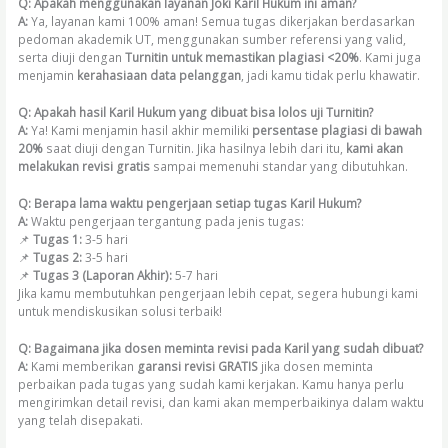
Q: Apakah menggunakan layanan Joki Karil Hukum ini aman?
A:
Ya, layanan kami 100% aman! Semua tugas dikerjakan berdasarkan
pedoman akademik UT, menggunakan sumber referensi yang valid,
serta diuji dengan
Turnitin untuk memastikan plagiasi <20%
. Kami juga
menjamin
kerahasiaan data pelanggan
, jadi kamu tidak perlu khawatir.
Q: Apakah hasil Karil Hukum yang dibuat bisa lolos uji Turnitin?
A:
Ya! Kami menjamin hasil akhir memiliki
persentase plagiasi di bawah
20%
saat diuji dengan Turnitin. Jika hasilnya lebih dari itu,
kami akan
melakukan revisi gratis
sampai memenuhi standar yang dibutuhkan.
Q: Berapa lama waktu pengerjaan setiap tugas Karil Hukum?
A:
Waktu pengerjaan tergantung pada jenis tugas:
📌
Tugas 1:
3-5 hari
📌
Tugas 2:
3-5 hari
📌
Tugas 3 (Laporan Akhir):
5-7 hari
Jika kamu membutuhkan pengerjaan lebih cepat, segera hubungi kami
untuk mendiskusikan solusi terbaik!
Q: Bagaimana jika dosen meminta revisi pada Karil yang sudah dibuat?
A:
Kami memberikan
garansi revisi GRATIS
jika dosen meminta
perbaikan pada tugas yang sudah kami kerjakan. Kamu hanya perlu
mengirimkan detail revisi, dan kami akan memperbaikinya dalam waktu
yang telah disepakati.