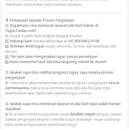
membantu mencarikan solusi terbaik untukmu.
📄 Pertanyaan Seputar Proses Pengerjaan
Q: Bagaimana cara memesan layanan Joki Karil Hukum di
TugasTuntas.com?
A:
Sangat mudah! Ikuti langkah-langkah berikut:
1️⃣
Hubungi kami
melalui WhatsApp di
+62 858-9452-5108
2️⃣
Kirimkan detail tugas
(topik, referensi, format, dan ketentuan dari
dosen)
3️⃣
Tim kami akan mengerjakan tugas sesuai permintaan
4️⃣
Kamu menerima hasil dan bisa langsung submit ke dosen!
Q: Apakah saya bisa melihat progress tugas saya selama proses
pengerjaan?
A:
Tentu! Kami akan memberikan update progress pengerjaan
sesuai
permintaanmu
. Kamu bisa meminta revisi jika ada hal yang ingin
ditambahkan atau diperbaiki sebelum tugas selesai.
Q: Apakah saya bisa memesan layanan ini jika Karil saya sudah hampir
deadline?
A:
Bisa! Kami menerima pesanan untuk
deadline mepet
dengan catatan
bahwa pengerjaan ekspres memiliki biaya tambahan. Segera hubungi
kami untuk menyesuaikan jadwal dan harga.