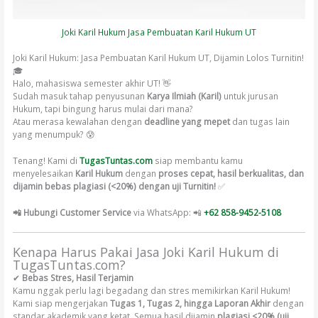
Joki Karil Hukum Jasa Pembuatan Karil Hukum UT
Joki Karil Hukum: Jasa Pembuatan Karil Hukum UT, Dijamin Lolos Turnitin!
🎓
Halo, mahasiswa semester akhir UT! 👋
Sudah masuk tahap penyusunan
Karya Ilmiah (Karil)
untuk jurusan
Hukum, tapi bingung harus mulai dari mana?
Atau merasa kewalahan dengan
deadline yang mepet
dan tugas lain
yang menumpuk? 😰
Tenang! Kami di
TugasTuntas.com
siap membantu kamu
menyelesaikan
Karil Hukum
dengan
proses cepat, hasil berkualitas, dan
dijamin bebas plagiasi (<20%) dengan uji Turnitin!
✅
📲 Hubungi Customer Service
via WhatsApp: 📲
+62 858-9452-5108
Kenapa Harus Pakai Jasa Joki Karil Hukum di
TugasTuntas.com?
✔
Bebas Stres, Hasil Terjamin
Kamu nggak perlu lagi begadang dan stres memikirkan Karil Hukum!
Kami siap mengerjakan
Tugas 1, Tugas 2, hingga Laporan Akhir
dengan
standar akademik yang ketat. Semua hasil dijamin
plagiasi <20% (uji