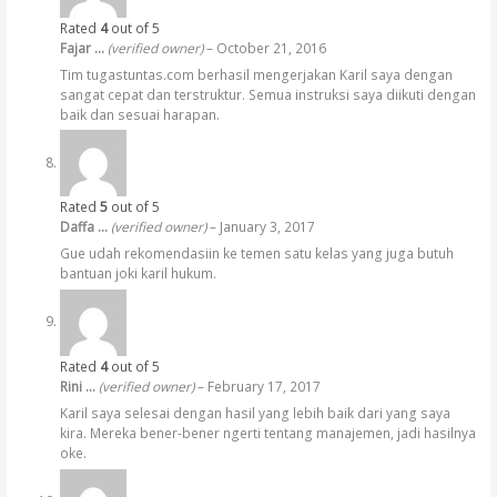
Rated
4
out of 5
Fajar …
(verified owner)
–
October 21, 2016
Tim tugastuntas.com berhasil mengerjakan Karil saya dengan
sangat cepat dan terstruktur. Semua instruksi saya diikuti dengan
baik dan sesuai harapan.
Rated
5
out of 5
Daffa …
(verified owner)
–
January 3, 2017
Gue udah rekomendasiin ke temen satu kelas yang juga butuh
bantuan joki karil hukum.
Rated
4
out of 5
Rini …
(verified owner)
–
February 17, 2017
Karil saya selesai dengan hasil yang lebih baik dari yang saya
kira. Mereka bener-bener ngerti tentang manajemen, jadi hasilnya
oke.