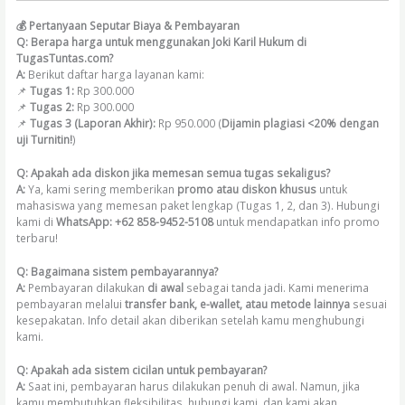
💰 Pertanyaan Seputar Biaya & Pembayaran
Q: Berapa harga untuk menggunakan Joki Karil Hukum di
TugasTuntas.com?
A:
Berikut daftar harga layanan kami:
📌
Tugas 1:
Rp 300.000
📌
Tugas 2:
Rp 300.000
📌
Tugas 3 (Laporan Akhir):
Rp 950.000 (
Dijamin plagiasi <20% dengan
uji Turnitin!
)
Q: Apakah ada diskon jika memesan semua tugas sekaligus?
A:
Ya, kami sering memberikan
promo atau diskon khusus
untuk
mahasiswa yang memesan paket lengkap (Tugas 1, 2, dan 3). Hubungi
kami di
WhatsApp: +62 858-9452-5108
untuk mendapatkan info promo
terbaru!
Q: Bagaimana sistem pembayarannya?
A:
Pembayaran dilakukan
di awal
sebagai tanda jadi. Kami menerima
pembayaran melalui
transfer bank, e-wallet, atau metode lainnya
sesuai
kesepakatan. Info detail akan diberikan setelah kamu menghubungi
kami.
Q: Apakah ada sistem cicilan untuk pembayaran?
A:
Saat ini, pembayaran harus dilakukan penuh di awal. Namun, jika
kamu membutuhkan fleksibilitas, hubungi kami, dan kami akan