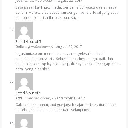
Jovan …
(verified owner)
–
August 22, 2017
Saya pesan karil hukum adat dengan studi kasus daerah saya
sendiri. Mereka bisa sesuaikan dengan kondisi lokal yang saya
sampaikan, dan itu nilai plus buat saya.
Rated
4
out of 5
Della …
(verified owner)
–
August 29, 2017
tugastuntas.com membantu saya menyelesaikan Karil
manajemen tepat waktu. Selain itu, hasilnya sangat baik dan
sesuai dengan topik yang saya pilih. Saya sangat mengapresiasi
detail yang diberikan.
Rated
5
out of 5
Ardi …
(verified owner)
–
September 1, 2017
Gak cuma ngebantu, tapi gue juga belajar dari struktur tulisan
mereka. Jadi bisa buat acuan Karil selanjutnya.