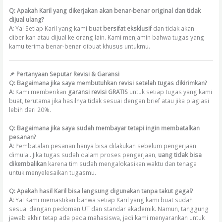
Q: Apakah Karil yang dikerjakan akan benar-benar original dan tidak
dijual ulang?
A:
Ya! Setiap Karil yang kami buat
bersifat eksklusif
dan tidak akan
diberikan atau dijual ke orang lain. Kami menjamin bahwa tugas yang
kamu terima benar-benar dibuat khusus untukmu.
📌 Pertanyaan Seputar Revisi & Garansi
Q: Bagaimana jika saya membutuhkan revisi setelah tugas dikirimkan?
A:
Kami memberikan
garansi revisi GRATIS
untuk setiap tugas yang kami
buat, terutama jika hasilnya tidak sesuai dengan brief atau jika plagiasi
lebih dari 20%.
Q: Bagaimana jika saya sudah membayar tetapi ingin membatalkan
pesanan?
A:
Pembatalan pesanan hanya bisa dilakukan sebelum pengerjaan
dimulai. Jika tugas sudah dalam proses pengerjaan,
uang tidak bisa
dikembalikan
karena tim sudah mengalokasikan waktu dan tenaga
untuk menyelesaikan tugasmu.
Q: Apakah hasil Karil bisa langsung digunakan tanpa takut gagal?
A:
Ya! Kami memastikan bahwa setiap Karil yang kami buat sudah
sesuai dengan pedoman UT dan standar akademik. Namun, tanggung
jawab akhir tetap ada pada mahasiswa, jadi kami menyarankan untuk