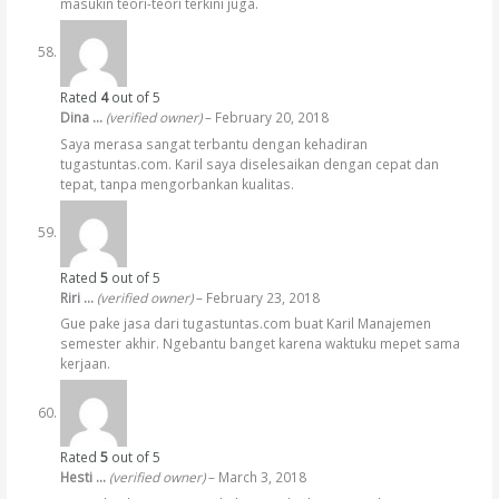
masukin teori-teori terkini juga.
Rated
4
out of 5
Dina …
(verified owner)
–
February 20, 2018
Saya merasa sangat terbantu dengan kehadiran
tugastuntas.com. Karil saya diselesaikan dengan cepat dan
tepat, tanpa mengorbankan kualitas.
Rated
5
out of 5
Riri …
(verified owner)
–
February 23, 2018
Gue pake jasa dari tugastuntas.com buat Karil Manajemen
semester akhir. Ngebantu banget karena waktuku mepet sama
kerjaan.
Rated
5
out of 5
Hesti …
(verified owner)
–
March 3, 2018