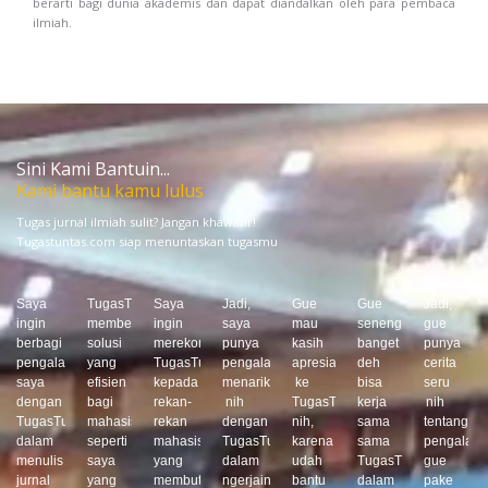
berarti bagi dunia akademis dan dapat diandalkan oleh para pembaca
ilmiah.
Sini Kami Bantuin...
Kami bantu kamu lulus
Tugas jurnal ilmiah sulit? Jangan khawatir!
Tugastuntas.com siap menuntaskan tugasmu
Previous
Next
Saya
TugasTuntas.com
Saya
Jadi,
Gue
Gue
Jadi,
ingin
memberikan
ingin
saya
mau
seneng
gue
berbagi
solusi
merekomendasikan
punya
kasih
banget
punya
pengalaman
yang
TugasTuntas.com
pengalaman
apresiasi
deh
cerita
saya
efisien
kepada
menarik
ke
bisa
seru
dengan
bagi
rekan-
nih
TugasTuntas.com
kerja
nih
TugasTuntas.com
mahasiswa
rekan
dengan
nih,
sama
tentang
dalam
seperti
mahasiswa
TugasTuntas.com
karena
sama
pengalam
menulis
saya
yang
dalam
udah
TugasTuntas.com
gue
jurnal
yang
membutuhkan
ngerjain
bantu
dalam
pake