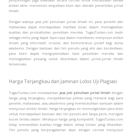
penyuntingan juga dilakukan secara cermat untuk memastikan bahwa
artikel akhir memenuhi ekspektasi klien dan standar penerbitan jurnal
ilmiah.
Dengan adanya jasa joki penulisan jurnal ilmiah ini, para peneliti dan
mahasiswa dapat mendapatkan manfaat besar dalam meningkatkan
kualitas dan produktivitas penelitian mereka. TugasTuntas.com hadir
sebagai mitra yang dapat dipercaya dalam membantu menyusun artikel
ilmiah yang informatif, orisinal, dan berkontribusi positif bagi dunia
akademis. Dengan bantuan dari tim penulis yang ahli dan berdedikasi,
para klien dapat mengoptimalkan hasil penelitian mereka dan
meningkatkan peluang untuk diterbitkan dalam jurnal-jurnal ilmiah
terkemuka.
Harga Terjangkau dan Jaminan Lolos Uji Plagiasi
TugasTuntas.com menawarkan
jasa joki penulisan jurnal ilmiah
dengan
harga yang terjangkau, menjadikannya pilihan yang menarik bagi para
peneliti, mahasiswa, atau akademisi yang membutuhkan bantuan dalam
menyusun artikel ilmiah. Harga terjangkau ini memungkinkan para klien
untuk mendapatkan bantuan dari tim penulis ahli tanpa perlu merogoh
kocek terlalu dalam. Meskipun harga yang kompetitif, TugasTuntas.com
tetap memastikan kualitas tinggi dalam setiap tulisan yang dihasilkan.
Tim penulis yang berpengalaman akan dengan cermat menyusun