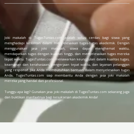
Joki makalah di TugasTuntas.com adalah solusi cerdas bagi siswa yang
menghadapi kesulitan dalam menyelesaikan tugas-tugas akademik. Dengan
menggunakan jasa joki makalah, siswa dapat menghemat waktu,
mendapatkan tugas dengan kualitas tinggi, dan menyelesaikan tugas mereka
tepat waktu. TugasTuntas.com menawarkan keunggulan dalam kualitas tugas,
keamanan dan kerahasiaan, pengerjaan tepat waktu, dan layanan pelanggan
yang responsif. Jika Anda membutuhkan bantuan dalam menyelesaikan tugas
Anda, TugasTuntas.com siap membantu Anda dengan jasa joki makalah
mereka yang handal dan profesional.
Tunggu apa lagi? Gunakan jasa joki makalah di TugasTuntas.com sekarang juga
dan buktikan manfaatnya bagi kesuksesan akademik Anda!