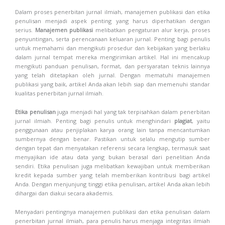
Dalam proses penerbitan jurnal ilmiah, manajemen publikasi dan etika
penulisan menjadi aspek penting yang harus diperhatikan dengan
serius.
Manajemen publikasi
melibatkan pengaturan alur kerja, proses
penyuntingan, serta perencanaan keluaran jurnal. Penting bagi penulis
untuk memahami dan mengikuti prosedur dan kebijakan yang berlaku
dalam jurnal tempat mereka mengirimkan artikel. Hal ini mencakup
mengikuti panduan penulisan, format, dan persyaratan teknis lainnya
yang telah ditetapkan oleh jurnal. Dengan mematuhi manajemen
publikasi yang baik, artikel Anda akan lebih siap dan memenuhi standar
kualitas penerbitan jurnal ilmiah.
Etika penulisan
juga menjadi hal yang tak terpisahkan dalam penerbitan
jurnal ilmiah. Penting bagi penulis untuk menghindari
plagiat
, yaitu
penggunaan atau penjiplakan karya orang lain tanpa mencantumkan
sumbernya dengan benar. Pastikan untuk selalu mengutip sumber
dengan tepat dan menyatakan referensi secara lengkap, termasuk saat
menyajikan ide atau data yang bukan berasal dari penelitian Anda
sendiri. Etika penulisan juga melibatkan kewajiban untuk memberikan
kredit kepada sumber yang telah memberikan kontribusi bagi artikel
Anda. Dengan menjunjung tinggi etika penulisan, artikel Anda akan lebih
dihargai dan diakui secara akademis.
Menyadari pentingnya manajemen publikasi dan etika penulisan dalam
penerbitan jurnal ilmiah, para penulis harus menjaga integritas ilmiah