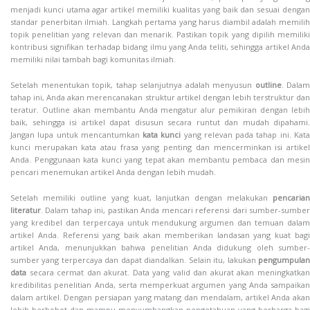
menjadi kunci utama agar artikel memiliki kualitas yang baik dan sesuai dengan
standar penerbitan ilmiah. Langkah pertama yang harus diambil adalah memilih
topik penelitian yang relevan dan menarik. Pastikan topik yang dipilih memiliki
kontribusi signifikan terhadap bidang ilmu yang Anda teliti, sehingga artikel Anda
memiliki nilai tambah bagi komunitas ilmiah.
Setelah menentukan topik, tahap selanjutnya adalah menyusun
outline
. Dalam
tahap ini, Anda akan merencanakan struktur artikel dengan lebih terstruktur dan
teratur. Outline akan membantu Anda mengatur alur pemikiran dengan lebih
baik, sehingga isi artikel dapat disusun secara runtut dan mudah dipahami.
Jangan lupa untuk mencantumkan
kata kunci
yang relevan pada tahap ini. Kat
kunci merupakan kata atau frasa yang penting dan mencerminkan isi artikel
Anda. Penggunaan kata kunci yang tepat akan membantu pembaca dan mesin
pencari menemukan artikel Anda dengan lebih mudah.
Setelah memiliki outline yang kuat, lanjutkan dengan melakukan
pencarian
literatur
. Dalam tahap ini, pastikan Anda mencari referensi dari sumber-sumber
yang kredibel dan terpercaya untuk mendukung argumen dan temuan dalam
artikel Anda. Referensi yang baik akan memberikan landasan yang kuat bagi
artikel Anda, menunjukkan bahwa penelitian Anda didukung oleh sumber-
sumber yang terpercaya dan dapat diandalkan. Selain itu, lakukan
pengumpulan
data
secara cermat dan akurat. Data yang valid dan akurat akan meningkatkan
kredibilitas penelitian Anda, serta memperkuat argumen yang Anda sampaikan
dalam artikel. Dengan persiapan yang matang dan mendalam, artikel Anda akan
lebih berbobot dan mampu menyumbangkan pengetahuan yang berharga bagi