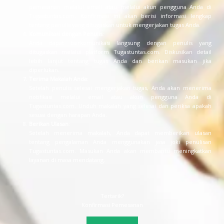
pemesanan melalui email atau melalui akun pengguna Anda di
Tugastuntas.com. Konfirmasi ini akan berisi informasi lengkap
tentang penulis yang ditugaskan untuk mengerjakan tugas Anda.
Komunikasi dengan Penulis
:
Anda dapat berkomunikasi langsung dengan penulis yang
ditugaskan melalui platform Tugastuntas.com. Diskusikan detail
lebih lanjut tentang tugas Anda dan berikan masukan jika
diperlukan.
Terima Makalah Anda
:
Setelah penulis selesai mengerjakan tugas, Anda akan menerima
notifikasi melalui email atau akun pengguna Anda di
Tugastuntas.com. Unduh makalah yang selesai dan periksa apakah
sesuai dengan harapan Anda.
Berikan Ulasan
:
Setelah menerima makalah, Anda dapat memberikan ulasan
tentang pengalaman Anda menggunakan jasa joki penulisan
Tugastuntas.com. Masukan Anda akan membantu meningkatkan
layanan di masa mendatang.
Tertarik?
Konfirmasi Pemesanan