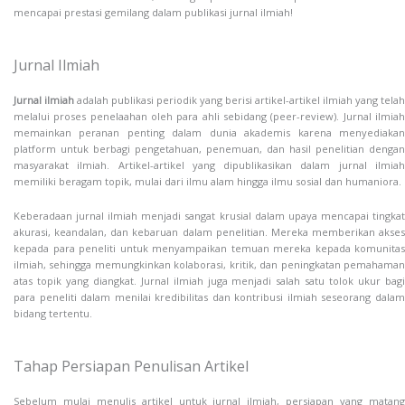
mencapai prestasi gemilang dalam publikasi jurnal ilmiah!
Jurnal Ilmiah
Jurnal ilmiah
adalah publikasi periodik yang berisi artikel-artikel ilmiah yang telah
melalui proses penelaahan oleh para ahli sebidang (peer-review). Jurnal ilmiah
memainkan peranan penting dalam dunia akademis karena menyediakan
platform untuk berbagi pengetahuan, penemuan, dan hasil penelitian dengan
masyarakat ilmiah. Artikel-artikel yang dipublikasikan dalam jurnal ilmiah
memiliki beragam topik, mulai dari ilmu alam hingga ilmu sosial dan humaniora.
Keberadaan jurnal ilmiah menjadi sangat krusial dalam upaya mencapai tingkat
akurasi, keandalan, dan kebaruan dalam penelitian. Mereka memberikan akses
kepada para peneliti untuk menyampaikan temuan mereka kepada komunitas
ilmiah, sehingga memungkinkan kolaborasi, kritik, dan peningkatan pemahaman
atas topik yang diangkat. Jurnal ilmiah juga menjadi salah satu tolok ukur bagi
para peneliti dalam menilai kredibilitas dan kontribusi ilmiah seseorang dalam
bidang tertentu.
Tahap Persiapan Penulisan Artikel
Sebelum mulai menulis artikel untuk jurnal ilmiah, persiapan yang matang