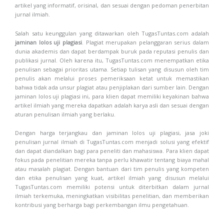
artikel yang informatif, orisinal, dan sesuai dengan pedoman penerbitan
jurnal ilmiah.
Salah satu keunggulan yang ditawarkan oleh TugasTuntas.com adalah
jaminan lolos uji plagiasi
. Plagiat merupakan pelanggaran serius dalam
dunia akademis dan dapat berdampak buruk pada reputasi penulis dan
publikasi jurnal. Oleh karena itu, TugasTuntas.com menempatkan etika
penulisan sebagai prioritas utama. Setiap tulisan yang disusun oleh tim
penulis akan melalui proses pemeriksaan ketat untuk memastikan
bahwa tidak ada unsur plagiat atau penjiplakan dari sumber lain. Dengan
jaminan lolos uji plagiasi ini, para klien dapat memiliki keyakinan bahwa
artikel ilmiah yang mereka dapatkan adalah karya asli dan sesuai dengan
aturan penulisan ilmiah yang berlaku.
Dengan harga terjangkau dan jaminan lolos uji plagiasi, jasa joki
penulisan jurnal ilmiah di TugasTuntas.com menjadi solusi yang efektif
dan dapat diandalkan bagi para peneliti dan mahasiswa. Para klien dapat
fokus pada penelitian mereka tanpa perlu khawatir tentang biaya mahal
atau masalah plagiat. Dengan bantuan dari tim penulis yang kompeten
dan etika penulisan yang kuat, artikel ilmiah yang disusun melalui
TugasTuntas.com memiliki potensi untuk diterbitkan dalam jurnal
ilmiah terkemuka, meningkatkan visibilitas penelitian, dan memberikan
kontribusi yang berharga bagi perkembangan ilmu pengetahuan.