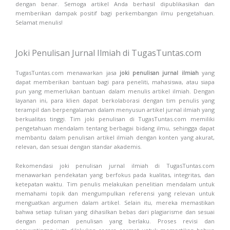
dengan benar. Semoga artikel Anda berhasil dipublikasikan dan
memberikan dampak positif bagi perkembangan ilmu pengetahuan.
Selamat menulis!
Joki Penulisan Jurnal Ilmiah di TugasTuntas.com
TugasTuntas.com menawarkan jasa
joki penulisan jurnal ilmiah
yang
dapat memberikan bantuan bagi para peneliti, mahasiswa, atau siapa
pun yang memerlukan bantuan dalam menulis artikel ilmiah. Dengan
layanan ini, para klien dapat berkolaborasi dengan tim penulis yang
terampil dan berpengalaman dalam menyusun artikel jurnal ilmiah yang
berkualitas tinggi. Tim joki penulisan di TugasTuntas.com memiliki
pengetahuan mendalam tentang berbagai bidang ilmu, sehingga dapat
membantu dalam penulisan artikel ilmiah dengan konten yang akurat,
relevan, dan sesuai dengan standar akademis.
Rekomendasi joki penulisan jurnal ilmiah di TugasTuntas.com
menawarkan pendekatan yang berfokus pada kualitas, integritas, dan
ketepatan waktu. Tim penulis melakukan penelitian mendalam untuk
memahami topik dan mengumpulkan referensi yang relevan untuk
menguatkan argumen dalam artikel. Selain itu, mereka memastikan
bahwa setiap tulisan yang dihasilkan bebas dari plagiarisme dan sesuai
dengan pedoman penulisan yang berlaku. Proses revisi dan