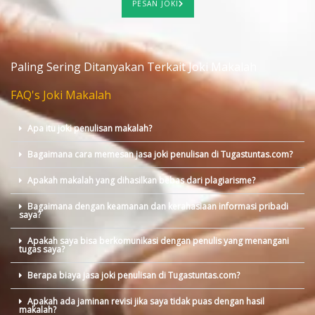
PESAN JOKI
Paling Sering Ditanyakan Terkait Joki Makalah
FAQ's Joki Makalah
Apa itu joki penulisan makalah?
Bagaimana cara memesan jasa joki penulisan di Tugastuntas.com?
Apakah makalah yang dihasilkan bebas dari plagiarisme?
Bagaimana dengan keamanan dan kerahasiaan informasi pribadi
saya?
Apakah saya bisa berkomunikasi dengan penulis yang menangani
tugas saya?
Berapa biaya jasa joki penulisan di Tugastuntas.com?
Apakah ada jaminan revisi jika saya tidak puas dengan hasil
makalah?