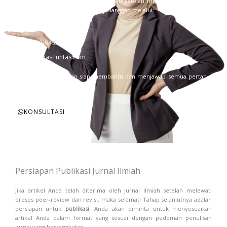
bantuan selama proses pemesanan atau setelah menerima makalah, Anda
dapat menghubungi tim dukungan pelanggan melalui:
+62 858-9452-5108
+62 858-9452-5108
www.TugasTuntas.com
Tim dukungan pelanggan siap membantu dan menjawab semua pertanyaan
Anda dengan cepat dan efisien.
KONSULTASI
Persiapan Publikasi Jurnal Ilmiah
Jika artikel Anda telah diterima oleh jurnal ilmiah setelah melewati
proses peer-review dan revisi, maka selamat! Tahap selanjutnya adalah
persiapan untuk
publikasi
. Anda akan diminta untuk menyesuaikan
artikel Anda dalam format yang sesuai dengan pedoman penulisan
jurnal yang bersangkutan.