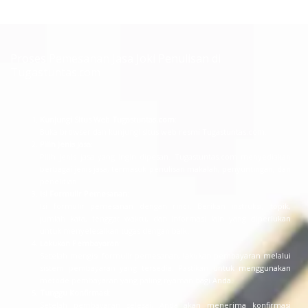
Proses Pemesanan Jasa Joki Penulisan di
Tugastuntas.com
Kunjungi Situs Web Tugastuntas.com
:
Buka browser dan kunjungi situs web resmi Tugastuntas.com.
Pilih Jenis Jasa
:
Pilih jenis jasa yang ingin dipesan. Tugastuntas.com menyediakan
berbagai jenis jasa, termasuk penulisan makalah, penyuntingan, dan
penelitian.
Isi Formulir Pemesanan
:
Isi formulir pemesanan dengan rinci. Berikan instruksi, topik,
jumlah kata, tenggat waktu, dan informasi lain yang diperlukan
untuk menyelesaikan tugas dengan baik.
Lakukan Pembayaran
:
Setelah mengisi formulir pemesanan, lakukan pembayaran melalui
sistem pembayaran yang tersedia. Pastikan untuk menggunakan
metode pembayaran yang paling nyaman bagi Anda.
Tunggu Konfirmasi
:
Setelah pembayaran selesai, Anda akan menerima konfirmasi