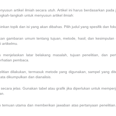
usun artikel ilmiah secara utuh. Artikel ini harus berdasarkan pada 
ngkah-langkah untuk menyusun artikel ilmiah:
nkan topik dan isi yang akan dibahas. Pilih judul yang spesifik dan fok
kan gambaran umum tentang tujuan, metode, hasil, dan kesimpulan da
 artikelmu.
 menjelaskan latar belakang masalah, tujuan penelitian, dan pert
erhatian pembaca.
litian dilakukan, termasuk metode yang digunakan, sampel yang ditel
ta dikumpulkan dan dianalisis.
u secara jelas. Gunakan tabel atau grafik jika diperlukan untuk memper
an.
temuan utama dan memberikan jawaban atas pertanyaan penelitian. 