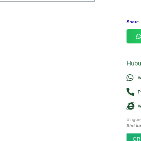
Share
Hubu
W
P
W
Bingun
Sini k
OR