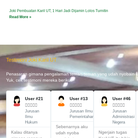
Joki Pembuatan Karil UT, 1 Hari Jadi Dijamin Lolos Turnitin
Read More »
Testimoni Joki Karil UT
Penasaran gimana pengalaman teman-teman yang udah nyobain lay
Yuk, cek testimoni mereka berikut!
Previous
Next
Read
Read
R
More
More
M
User #21
User #13
User #46















Jurusan
Jurusan Ilmu
Jurusan
Ilmu
Pemerintahan
Administrasi
Hukum
Negera
Sebenarnya aku
Kalau ditanya
Ngerjain tugas
udah nyoba