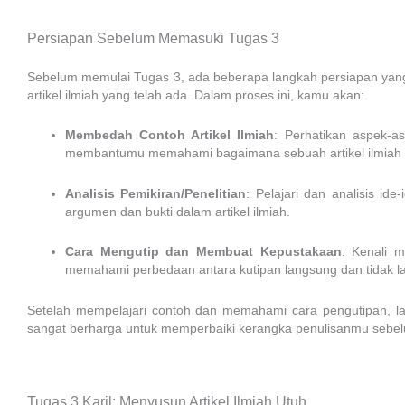
Persiapan Sebelum Memasuki Tugas 3
Sebelum memulai Tugas 3, ada beberapa langkah persiapan yang 
artikel ilmiah yang telah ada. Dalam proses ini, kamu akan:
Membedah Contoh Artikel Ilmiah
: Perhatikan aspek-asp
membantumu memahami bagaimana sebuah artikel ilmiah d
Analisis Pemikiran/Penelitian
: Pelajari dan analisis id
argumen dan bukti dalam artikel ilmiah.
Cara Mengutip dan Membuat Kepustakaan
: Kenali 
memahami perbedaan antara kutipan langsung dan tidak l
Setelah mempelajari contoh dan memahami cara pengutipan, l
sangat berharga untuk memperbaiki kerangka penulisanmu sebe
Tugas 3 Karil: Menyusun Artikel Ilmiah Utuh