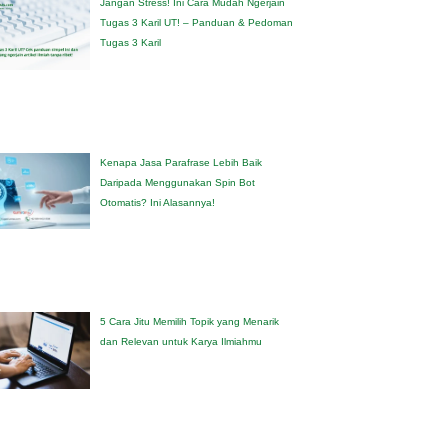
Jangan Stress! Ini Cara Mudah Ngerjain
Tugas 3 Karil UT! – Panduan & Pedoman
Tugas 3 Karil
Kenapa Jasa Parafrase Lebih Baik
Daripada Menggunakan Spin Bot
Otomatis? Ini Alasannya!
5 Cara Jitu Memilih Topik yang Menarik
dan Relevan untuk Karya Ilmiahmu