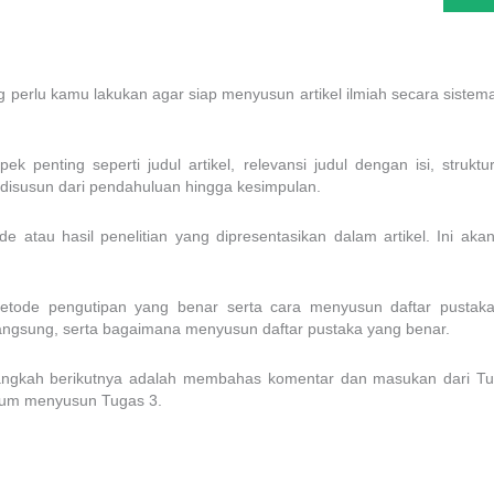
perlu kamu lakukan agar siap menyusun artikel ilmiah secara sistem
ek penting seperti judul artikel, relevansi judul dengan isi, strukt
isusun dari pendahuluan hingga kesimpulan.
e-ide atau hasil penelitian yang dipresentasikan dalam artikel. Ini
metode pengutipan yang benar serta cara menyusun daftar pustaka
angsung, serta bagaimana menyusun daftar pustaka yang benar.
angkah berikutnya adalah membahas komentar dan masukan dari Tug
lum menyusun Tugas 3.