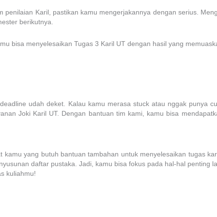
m penilaian Karil, pastikan kamu mengerjakannya dengan serius. Men
ester berikutnya.
 kamu bisa menyelesaikan Tugas 3 Karil UT dengan hasil yang memuas
u deadline udah deket. Kalau kamu merasa stuck atau nggak punya cuk
nan Joki Karil UT. Dengan bantuan tim kami, kamu bisa mendapatkan
at kamu yang butuh bantuan tambahan untuk menyelesaikan tugas karil
unan daftar pustaka. Jadi, kamu bisa fokus pada hal-hal penting lai
s kuliahmu!