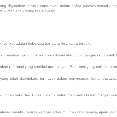
yang digunakan harus dicantumkan dalam daftar pustaka sesuai deng
tuk menjaga kredibilitas artikelmu.
 berikut adalah beberapa tips yang bisa kamu terapkan:
dan panduan yang diberikan oleh dosen atau tutor. Jangan ragu untuk b
kan referensi yang kredibel dan relevan. Referensi yang baik akan 
ah yang telah ditentukan, termasuk dalam penyusunan daftar pustak
n umpan balik dari Tugas 1 dan 2 untuk memperbaiki dan menyempurn
selesai menulis, periksa kembali artikelmu. Cek tata bahasa, ejaan, d