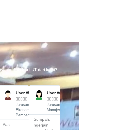
Kontak kami
anan Joki Karil UT dari kami?
Tugastuntas.com menyediak
dan ramah. Jika Anda mem
bantuan selama proses pe
dapat menghubungi tim duk
ead
Read
Read
ore
More
More
User #54
User #63










+62 858-9452-5108
Jurusan
Jurusan
+62 858-9452-5108
Ekonomi
Manajemen
Pembangunan
www.TugasTuntas.com
Sumpah,
Pas
ngerjain
Tim dukungan pelanggan 